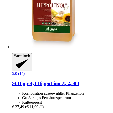
Warenkorb
5.0 (14)
St.Hippolyt
HippoLinol®, 2,50 l
Komposition ausgewählter Pflanzenöle
Großartiges Fettsäurespektrum
Kaltgepresst
€ 27,49
(€ 11,00 / l)