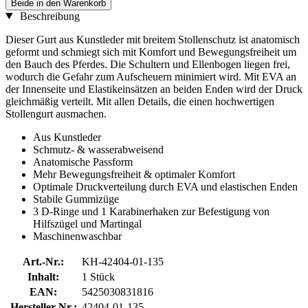
Beide in den Warenkorb
Beschreibung
Dieser Gurt aus Kunstleder mit breitem Stollenschutz ist anatomisch
geformt und schmiegt sich mit Komfort und Bewegungsfreiheit um
den Bauch des Pferdes. Die Schultern und Ellenbogen liegen frei,
wodurch die Gefahr zum Aufscheuern minimiert wird. Mit EVA an
der Innenseite und Elastikeinsätzen an beiden Enden wird der Druck
gleichmäßig verteilt. Mit allen Details, die einen hochwertigen
Stollengurt ausmachen.
Aus Kunstleder
Schmutz- & wasserabweisend
Anatomische Passform
Mehr Bewegungsfreiheit & optimaler Komfort
Optimale Druckverteilung durch EVA und elastischen Enden
Stabile Gummizüge
3 D-Ringe und 1 Karabinerhaken zur Befestigung von
Hilfszügel und Martingal
Maschinenwaschbar
Art.-Nr.:
KH-42404-01-135
Inhalt:
1 Stück
EAN:
5425030831816
Hersteller-Nr.:
42404-01-135