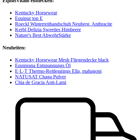
EquusVitalis entdecken:
Kentucky Horsewear
Equipur top E
Roeckl Winterreithandschuh Neuberg, Anthracite
Kerbl Delizia Sweeties Himbeere
Nature's Best AbwehrStärke
Neuheiten:
Kentucky Horsewear Mesh Fliegendecke black
Equiprana Entspannungs Öl
E·L·T Thermo-Reitleggings Ella, mahagoni
NATUSAT Chaga Pulver
Chia de Gracia Anti-Lami