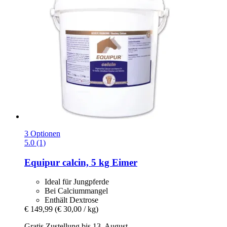
3 Optionen
5.0 (1)
Equipur
calcin, 5 kg Eimer
Ideal für Jungpferde
Bei Calciummangel
Enthält Dextrose
€ 149,99
(€ 30,00 / kg)
Gratis Zustellung bis 13. August