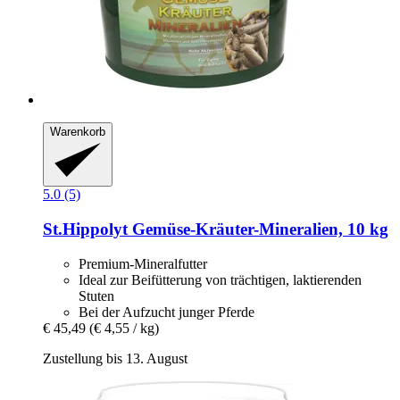
Warenkorb
5.0 (5)
St.Hippolyt
Gemüse-​Kräuter-​Mineralien, 10 kg
Premium-Mineralfutter
Ideal zur Beifütterung von trächtigen, laktierenden
Stuten
Bei der Aufzucht junger Pferde
€ 45,49
(€ 4,55 / kg)
Zustellung bis 13. August