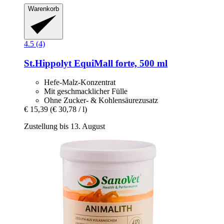
Warenkorb
4.5 (4)
St.Hippolyt
EquiMall forte, 500 ml
Hefe-Malz-Konzentrat
Mit geschmacklicher Fülle
Ohne Zucker- & Kohlensäurezusatz
€ 15,39
(€ 30,78 / l)
Zustellung bis 13. August