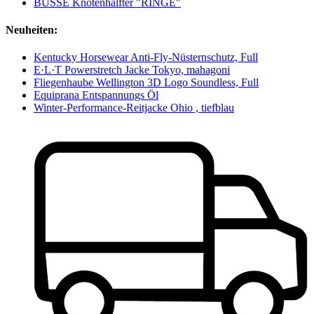
BUSSE Knotenhalfter "RINGE"
Neuheiten:
Kentucky Horsewear Anti-Fly-Nüsternschutz, Full
E·L·T Powerstretch Jacke Tokyo, mahagoni
Fliegenhaube Wellington 3D Logo Soundless, Full
Equiprana Entspannungs Öl
Winter-Performance-Reitjacke Ohio , tiefblau