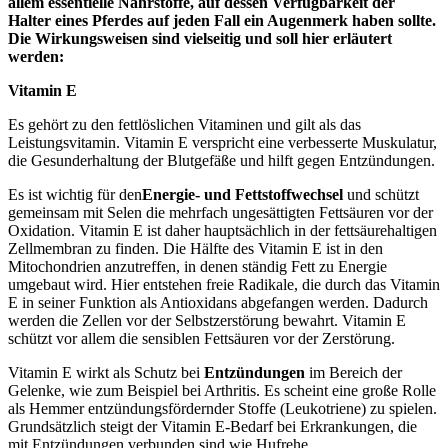
allem essentielle Nährstoffe, auf dessen Verfügbarkeit der
Halter eines Pferdes auf jeden Fall ein Augenmerk haben sollte.
Die Wirkungsweisen sind vielseitig und soll hier erläutert
werden:
Vitamin E
Es gehört zu den fettlöslichen Vitaminen und gilt als das
Leistungsvitamin. Vitamin E verspricht eine verbesserte Muskulatur,
die Gesunderhaltung der Blutgefäße und hilft gegen Entzündungen.
Es ist wichtig für den
Energie- und Fettstoffwechsel
und schützt
gemeinsam mit Selen die mehrfach ungesättigten Fettsäuren vor der
Oxidation. Vitamin E ist daher hauptsächlich in der fettsäurehaltigen
Zellmembran zu finden. Die Hälfte des Vitamin E ist in den
Mitochondrien anzutreffen, in denen ständig Fett zu Energie
umgebaut wird. Hier entstehen freie Radikale, die durch das Vitamin
E in seiner Funktion als Antioxidans abgefangen werden. Dadurch
werden die Zellen vor der Selbstzerstörung bewahrt. Vitamin E
schützt vor allem die sensiblen Fettsäuren vor der Zerstörung.
Vitamin E wirkt als Schutz bei
Entzündungen
im Bereich der
Gelenke, wie zum Beispiel bei Arthritis. Es scheint eine große Rolle
als Hemmer entzündungsfördernder Stoffe (Leukotriene) zu spielen.
Grundsätzlich steigt der Vitamin E-Bedarf bei Erkrankungen, die
mit Entzündungen verbunden sind wie Hufrehe,