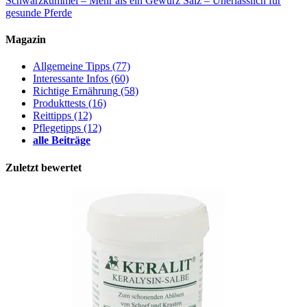
Schwarzkümmel – Mehr als ein Gewürz
Salz – Unerlässlich für
gesunde Pferde
Magazin
Allgemeine Tipps
(77)
Interessante Infos
(60)
Richtige Ernährung
(58)
Produkttests
(16)
Reittipps
(12)
Pflegetipps
(12)
alle Beiträge
Zuletzt bewertet