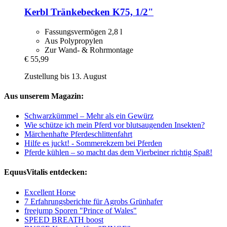
Kerbl
Tränkebecken K75, 1/2"
Fassungsvermögen 2,8 l
Aus Polypropylen
Zur Wand- & Rohrmontage
€ 55,99
Zustellung bis 13. August
Aus unserem Magazin:
Schwarzkümmel – Mehr als ein Gewürz
Wie schütze ich mein Pferd vor blutsaugenden Insekten?
Märchenhafte Pferdeschlittenfahrt
Hilfe es juckt! - Sommerekzem bei Pferden
Pferde kühlen – so macht das dem Vierbeiner richtig Spaß!
EquusVitalis entdecken:
Excellent Horse
7 Erfahrungsberichte für Agrobs Grünhafer
freejump Sporen "Prince of Wales"
SPEED BREATH boost