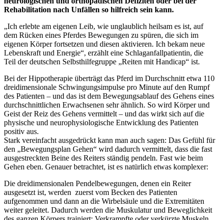
neurologischen und orthopädischen Defiziten oder bei der
Rehabilitation nach Unfällen so hilfreich sein kann.
„Ich erlebte am eigenen Leib, wie unglaublich heilsam es ist, auf
dem Rücken eines Pferdes Bewegungen zu spüren, die sich im
eigenen Körper fortsetzen und diesen aktivieren. Ich bekam neue
Lebenskraft und Energie“, erzählt eine Schlaganfallpatientin, die
Teil der deutschen Selbsthilfegruppe „Reiten mit Handicap“ ist.
Bei der Hippotherapie überträgt das Pferd im Durchschnitt etwa 110
dreidimensionale Schwingungsimpulse pro Minute auf den Rumpf
des Patienten – und das ist dem Bewegungsablauf des Gehens eines
durchschnittlichen Erwachsenen sehr ähnlich. So wird Körper und
Geist der Reiz des Gehens vermittelt – und das wirkt sich auf die
physische und neurophysiologische Entwicklung des Patienten
positiv aus.
Stark vereinfacht ausgedrückt kann man auch sagen: Das Gefühl für
den „Bewegungsplan Gehen“ wird dadurch vermittelt, dass die fast
ausgestreckten Beine des Reiters ständig pendeln. Fast wie beim
Gehen eben. Genauer betrachtet, ist es natürlich etwas komplexer:
Die dreidimensionalen Pendelbewegungen, denen ein Reiter
ausgesetzt ist, werden zuerst vom Becken des Patienten
aufgenommen und dann an die Wirbelsäule und die Extremitäten
weiter geleitet. Dadurch werden die Muskulatur und Beweglichkeit
des ganzen Körpers trainiert: Verkrampfte oder verkürzte Muskeln