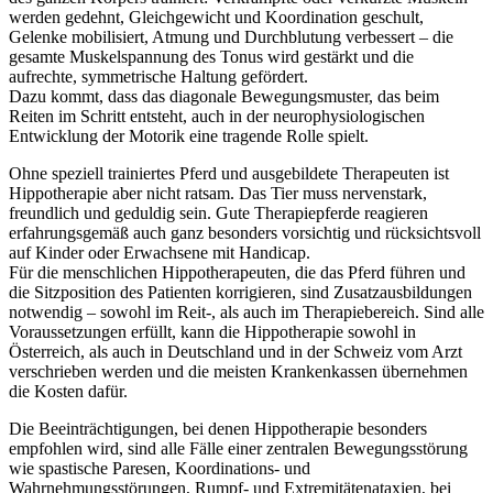
werden gedehnt, Gleichgewicht und Koordination geschult,
Gelenke mobilisiert, Atmung und Durchblutung verbessert – die
gesamte Muskelspannung des Tonus wird gestärkt und die
aufrechte, symmetrische Haltung gefördert.
Dazu kommt, dass das diagonale Bewegungsmuster, das beim
Reiten im Schritt entsteht, auch in der neurophysiologischen
Entwicklung der Motorik eine tragende Rolle spielt.
Ohne speziell trainiertes Pferd und ausgebildete Therapeuten ist
Hippotherapie aber nicht ratsam. Das Tier muss nervenstark,
freundlich und geduldig sein. Gute Therapiepferde reagieren
erfahrungsgemäß auch ganz besonders vorsichtig und rücksichtsvoll
auf Kinder oder Erwachsene mit Handicap.
Für die menschlichen Hippotherapeuten, die das Pferd führen und
die Sitzposition des Patienten korrigieren, sind Zusatzausbildungen
notwendig – sowohl im Reit-, als auch im Therapiebereich. Sind alle
Voraussetzungen erfüllt, kann die Hippotherapie sowohl in
Österreich, als auch in Deutschland und in der Schweiz vom Arzt
verschrieben werden und die meisten Krankenkassen übernehmen
die Kosten dafür.
Die Beeinträchtigungen, bei denen Hippotherapie besonders
empfohlen wird, sind alle Fälle einer zentralen Bewegungsstörung
wie spastische Paresen, Koordinations- und
Wahrnehmungsstörungen, Rumpf- und Extremitätenataxien, bei