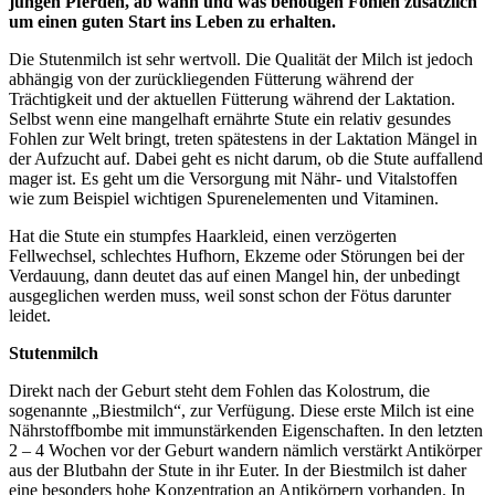
jungen Pferden, ab wann und was benötigen Fohlen zusätzlich
um einen guten Start ins Leben zu erhalten.
Die Stutenmilch ist sehr wertvoll. Die Qualität der Milch ist jedoch
abhängig von der zurückliegenden Fütterung während der
Trächtigkeit und der aktuellen Fütterung während der Laktation.
Selbst wenn eine mangelhaft ernährte Stute ein relativ gesundes
Fohlen zur Welt bringt, treten spätestens in der Laktation Mängel in
der Aufzucht auf. Dabei geht es nicht darum, ob die Stute auffallend
mager ist. Es geht um die Versorgung mit Nähr- und Vitalstoffen
wie zum Beispiel wichtigen Spurenelementen und Vitaminen.
Hat die Stute ein stumpfes Haarkleid, einen verzögerten
Fellwechsel, schlechtes Hufhorn, Ekzeme oder Störungen bei der
Verdauung, dann deutet das auf einen Mangel hin, der unbedingt
ausgeglichen werden muss, weil sonst schon der Fötus darunter
leidet.
Stutenmilch
Direkt nach der Geburt steht dem Fohlen das Kolostrum, die
sogenannte „Biestmilch“, zur Verfügung. Diese erste Milch ist eine
Nährstoffbombe mit immunstärkenden Eigenschaften. In den letzten
2 – 4 Wochen vor der Geburt wandern nämlich verstärkt Antikörper
aus der Blutbahn der Stute in ihr Euter. In der Biestmilch ist daher
eine besonders hohe Konzentration an Antikörpern vorhanden. In