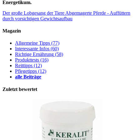
Energetikum.
Der große Lobgesang der Tiere
Abgemagerte Pferde - Auffüttern
durch vorsichtigen Gewichtsaufbau
Magazin
Allgemeine Tipps
(77)
Interessante Infos
(60)
Richtige Ernährung
(58)
Produkttests
(16)
Reittipps
(12)
Pflegetipps
(12)
alle Beiträge
Zuletzt bewertet