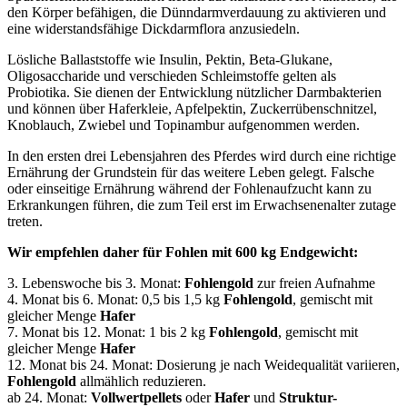
den Körper befähigen, die Dünndarmverdauung zu aktivieren und
eine widerstandsfähige Dickdarmflora anzusiedeln.
Lösliche Ballaststoffe wie Insulin, Pektin, Beta-Glukane,
Oligosaccharide und verschieden Schleimstoffe gelten als
Probiotika. Sie dienen der Entwicklung nützlicher Darmbakterien
und können über Haferkleie, Apfelpektin, Zuckerrübenschnitzel,
Knoblauch, Zwiebel und Topinambur aufgenommen werden.
In den ersten drei Lebensjahren des Pferdes wird durch eine richtige
Ernährung der Grundstein für das weitere Leben gelegt. Falsche
oder einseitige Ernährung während der Fohlenaufzucht kann zu
Erkrankungen führen, die zum Teil erst im Erwachsenenalter zutage
treten.
Wir empfehlen daher für Fohlen mit 600 kg Endgewicht:
3. Lebenswoche bis 3. Monat:
Fohlengold
zur freien Aufnahme
4. Monat bis 6. Monat: 0,5 bis 1,5 kg
Fohlengold
, gemischt mit
gleicher Menge
Hafer
7. Monat bis 12. Monat: 1 bis 2 kg
Fohlengold
, gemischt mit
gleicher Menge
Hafer
12. Monat bis 24. Monat: Dosierung je nach Weidequalität variieren,
Fohlengold
allmählich reduzieren.
ab 24. Monat:
Vollwertpellets
oder
Hafer
und
Struktur-