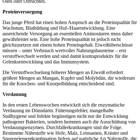
Ölen oder Ölfrüchten.
Proteinversorgung
Das junge Pferd hat einen hohen Anspruch an die Proteinqualität für
Wachstum, Blutbildung und Huf-/Haarentwicklung. Eine
ausreichende Versorgung an essentiellen Aminosäuren muss daher
gewährleistet sein. Eine hohe Proteinqualität ist jedoch nicht
gleichzusetzen mit einem hohen Proteingehalt. Eiweißüberschüsse
müssen – unter Verbrauch wertvoller Nahrungsbausteine – erst
verstoffwechselt werden und sind damit kontraproduktiv für die
Gelenksentwicklung und das Immunsystem.
Die Verstoffwechselung höherer Mengen an Eiweiß erfordert
größere Mengen an Mangan, Kupfer und Molybdän, die wiederum
für die Knochen- und Knorpelbildung entscheidend sind.
Verdauung
In den ersten Lebenswochen entwickelt sich die enzymatische
Verdauung im Dünndarm. Fütterungsfehler, mangelhafte
Stallhygiene und Infekte begünstigen nicht nur die Entwicklung
pathogener Bakterien, sondern hemmen auch die Ausschüttung von
Verdauungsenzymen. Durchfallerkrankungen sind die Folge.
Bestimmte Nährstoffe wie Hefe, Malz, Leinsamen, Kräuter und
Spurenelementkombination liefern auf natürliche Art Nährstoffe, die