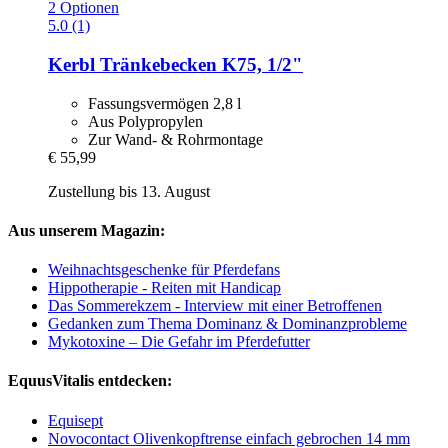
2 Optionen
5.0 (1)
Kerbl
Tränkebecken K75, 1/2"
Fassungsvermögen 2,8 l
Aus Polypropylen
Zur Wand- & Rohrmontage
€ 55,99
Zustellung bis 13. August
Aus unserem Magazin:
Weihnachtsgeschenke für Pferdefans
Hippotherapie - Reiten mit Handicap
Das Sommerekzem - Interview mit einer Betroffenen
Gedanken zum Thema Dominanz & Dominanzprobleme
Mykotoxine – Die Gefahr im Pferdefutter
EquusVitalis entdecken:
Equisept
Novocontact Olivenkopftrense einfach gebrochen 14 mm