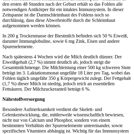
den ersten 48 Stunden nach der Geburt erhält so das Fohlen alle
notwendigen Antikörper für ein intaktes Immunsystem. In dieser
Zeitspanne ist die Darmschleimhaut des Fohlens noch so
durchlässig, dass diese Abwehrstoffe durch die Schleimhaut
aufgenommen werden können.
In 200 g Trockenmasse der Biestmilch befinden sich 50 % Eiweiß,
darunter Immunglobuline, sowie 6 mg Zink, Eisen und andere
Spurenelemente.
Nach spätestens 4 Wochen wird die Milch deutlich dünner. Der
Eiweißgehalt (2,7 %) nimmt deutlich ab, jedoch steigt die
Gesamtmilchmenge. Die Milchleistung einer 500 kg schweren Stute
beträgt im 3. Laktationsmonat ungefähr 18 Liter pro Tag, wobei das
Fohlen täglich ungefähr 350 g Körpergewicht zulegt. Der Fettgehalt
(1,7 %) dieser Milch ist niedrig, jedoch reich an essentiellen
Fettsäuren. Der Milchzuckeranteil beträgt 6 %.
Nährstoffversorgung
Besondere Aufmerksamkeit verdient die Skelett- und
Gelenkentwicklung, die, mittlerweile wissenschaftlich bewiesen,
nicht nur von Calcium und Phosphor, sondern von einem
bestimmten Verhältnis der Spurenelemente untereinander, sowie
spezifischen Vitaminen abhängig ist. Wichtig für das Immunsystem