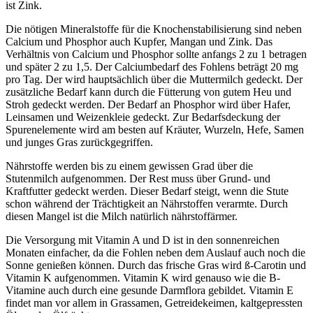
ist Zink.
Die nötigen Mineralstoffe für die Knochenstabilisierung sind neben
Calcium und Phosphor auch Kupfer, Mangan und Zink. Das
Verhältnis von Calcium und Phosphor sollte anfangs 2 zu 1 betragen
und später 2 zu 1,5. Der Calciumbedarf des Fohlens beträgt 20 mg
pro Tag. Der wird hauptsächlich über die Muttermilch gedeckt. Der
zusätzliche Bedarf kann durch die Fütterung von gutem Heu und
Stroh gedeckt werden. Der Bedarf an Phosphor wird über Hafer,
Leinsamen und Weizenkleie gedeckt. Zur Bedarfsdeckung der
Spurenelemente wird am besten auf Kräuter, Wurzeln, Hefe, Samen
und junges Gras zurückgegriffen.
Nährstoffe werden bis zu einem gewissen Grad über die
Stutenmilch aufgenommen. Der Rest muss über Grund- und
Kraftfutter gedeckt werden. Dieser Bedarf steigt, wenn die Stute
schon während der Trächtigkeit an Nährstoffen verarmte. Durch
diesen Mangel ist die Milch natürlich nährstoffärmer.
Die Versorgung mit Vitamin A und D ist in den sonnenreichen
Monaten einfacher, da die Fohlen neben dem Auslauf auch noch die
Sonne genießen können. Durch das frische Gras wird ß-Carotin und
Vitamin K aufgenommen. Vitamin K wird genauso wie die B-
Vitamine auch durch eine gesunde Darmflora gebildet. Vitamin E
findet man vor allem in Grassamen, Getreidekeimen, kaltgepressten