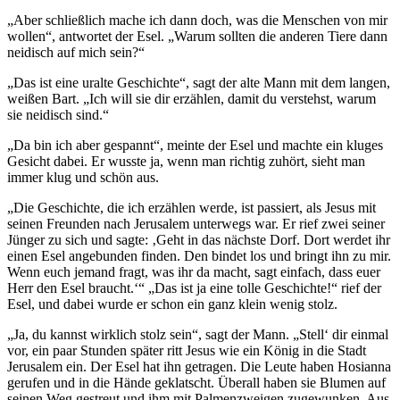
„Aber schließlich mache ich dann doch, was die Menschen von mir
wollen“, antwortet der Esel. „Warum sollten die anderen Tiere dann
neidisch auf mich sein?“
„Das ist eine uralte Geschichte“, sagt der alte Mann mit dem langen,
weißen Bart. „Ich will sie dir erzählen, damit du verstehst, warum
sie neidisch sind.“
„Da bin ich aber gespannt“, meinte der Esel und machte ein kluges
Gesicht dabei. Er wusste ja, wenn man richtig zuhört, sieht man
immer klug und schön aus.
„Die Geschichte, die ich erzählen werde, ist passiert, als Jesus mit
seinen Freunden nach Jerusalem unterwegs war. Er rief zwei seiner
Jünger zu sich und sagte: ‚Geht in das nächste Dorf. Dort werdet ihr
einen Esel angebunden finden. Den bindet los und bringt ihn zu mir.
Wenn euch jemand fragt, was ihr da macht, sagt einfach, dass euer
Herr den Esel braucht.‘“ „Das ist ja eine tolle Geschichte!“ rief der
Esel, und dabei wurde er schon ein ganz klein wenig stolz.
„Ja, du kannst wirklich stolz sein“, sagt der Mann. „Stell‘ dir einmal
vor, ein paar Stunden später ritt Jesus wie ein König in die Stadt
Jerusalem ein. Der Esel hat ihn getragen. Die Leute haben Hosianna
gerufen und in die Hände geklatscht. Überall haben sie Blumen auf
seinen Weg gestreut und ihm mit Palmenzweigen zugewunken. Aus