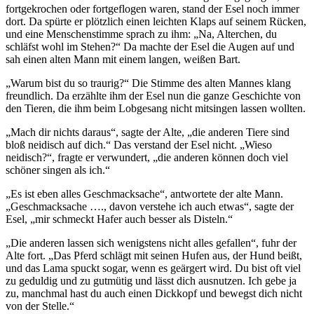
fortgekrochen oder fortgeflogen waren, stand der Esel noch immer
dort. Da spürte er plötzlich einen leichten Klaps auf seinem Rücken,
und eine Menschenstimme sprach zu ihm: „Na, Alterchen, du
schläfst wohl im Stehen?“ Da machte der Esel die Augen auf und
sah einen alten Mann mit einem langen, weißen Bart.
„Warum bist du so traurig?“ Die Stimme des alten Mannes klang
freundlich. Da erzählte ihm der Esel nun die ganze Geschichte von
den Tieren, die ihm beim Lobgesang nicht mitsingen lassen wollten.
„Mach dir nichts daraus“, sagte der Alte, „die anderen Tiere sind
bloß neidisch auf dich.“ Das verstand der Esel nicht. „Wieso
neidisch?“, fragte er verwundert, „die anderen können doch viel
schöner singen als ich.“
„Es ist eben alles Geschmacksache“, antwortete der alte Mann.
„Geschmacksache …., davon verstehe ich auch etwas“, sagte der
Esel, „mir schmeckt Hafer auch besser als Disteln.“
„Die anderen lassen sich wenigstens nicht alles gefallen“, fuhr der
Alte fort. „Das Pferd schlägt mit seinen Hufen aus, der Hund beißt,
und das Lama spuckt sogar, wenn es geärgert wird. Du bist oft viel
zu geduldig und zu gutmütig und lässt dich ausnutzen. Ich gebe ja
zu, manchmal hast du auch einen Dickkopf und bewegst dich nicht
von der Stelle.“