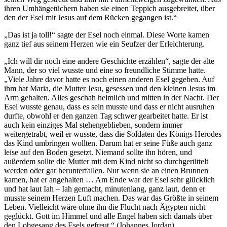
ihren Umhängetüchern haben sie einen Teppich ausgebreitet, über
den der Esel mit Jesus auf dem Rücken gegangen ist.“
„Das ist ja toll!“ sagte der Esel noch einmal. Diese Worte kamen
ganz tief aus seinem Herzen wie ein Seufzer der Erleichterung.
„Ich will dir noch eine andere Geschichte erzählen“, sagte der alte
Mann, der so viel wusste und eine so freundliche Stimme hatte.
„Viele Jahre davor hatte es noch einen anderen Esel gegeben. Auf
ihm hat Maria, die Mutter Jesu, gesessen und den kleinen Jesus im
Arm gehalten. Alles geschah heimlich und mitten in der Nacht. Der
Esel wusste genau, dass es sein musste und dass er nicht ausruhen
durfte, obwohl er den ganzen Tag schwer gearbeitet hatte. Er ist
auch kein einziges Mal stehengeblieben, sondern immer
weitergetrabt, weil er wusste, dass die Soldaten des Königs Herodes
das Kind umbringen wollten. Darum hat er seine Füße auch ganz
leise auf den Boden gesetzt. Niemand sollte ihn hören, und
außerdem sollte die Mutter mit dem Kind nicht so durchgerüttelt
werden oder gar herunterfallen. Nur wenn sie an einen Brunnen
kamen, hat er angehalten … Am Ende war der Esel sehr glücklich
und hat laut Iah – Iah gemacht, minutenlang, ganz laut, denn er
musste seinem Herzen Luft machen. Das war das Größte in seinem
Leben. Vielleicht wäre ohne ihn die Flucht nach Ägypten nicht
geglückt. Gott im Himmel und alle Engel haben sich damals über
den Lobgesang des Esels gefreut.“ (Johannes Jordan)