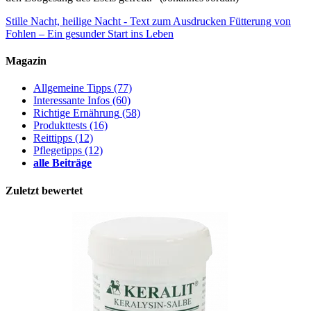
Stille Nacht, heilige Nacht - Text zum Ausdrucken
Fütterung von
Fohlen – Ein gesunder Start ins Leben
Magazin
Allgemeine Tipps
(77)
Interessante Infos
(60)
Richtige Ernährung
(58)
Produkttests
(16)
Reittipps
(12)
Pflegetipps
(12)
alle Beiträge
Zuletzt bewertet