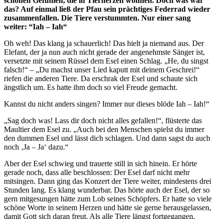
schönen Gefühlen, die in Tierherzen wohnen. Doch was war
das? Auf einmal ließ der Pfau sein prächtiges Federrad wieder
zusammenfallen. Die Tiere verstummten. Nur einer sang
weiter: “Iah – Iah“
Oh weh! Das klang ja schauerlich! Das hielt ja niemand aus. Der
Elefant, der ja nun auch nicht gerade der angenehmste Sänger ist,
versetzte mit seinem Rüssel dem Esel einen Schlag. „He, du singst
falsch!“ – „Du machst unser Lied kaputt mit deinem Geschrei!“
riefen die anderen Tiere. Da erschrak der Esel und schaute sich
ängstlich um. Es hatte ihm doch so viel Freude gemacht.
Kannst du nicht anders singen? Immer nur dieses blöde Iah – Iah!“
„Sag doch was! Lass dir doch nicht alles gefallen!“, flüsterte das
Maultier dem Esel zu. „Auch bei den Menschen spielst du immer
den dummen Esel und lässt dich schlagen. Und dann sagst du auch
noch ‚Ja – Ja‘ dazu.“
Aber der Esel schwieg und trauerte still in sich hinein. Er hörte
gerade noch, dass alle beschlossen: Der Esel darf nicht mehr
mitsingen. Dann ging das Konzert der Tiere weiter, mindestens drei
Stunden lang. Es klang wunderbar. Das hörte auch der Esel, der so
gern mitgesungen hätte zum Lob seines Schöpfers. Er hatte so viele
schöne Worte in seinem Herzen und hätte sie gerne herausgelassen,
damit Gott sich daran freut. Als alle Tiere längst fortgegangen,