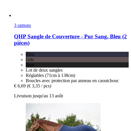
3 options
QHP
Sangle de Couverture -​ Pur Sang, Bleu (2
pièces)
Bleu
Gris
Noir
Lot de deux sangles
Réglables (71cm à 138cm)
Boucles avec protection par anneau en caoutchouc
€ 6,69
(€ 3,35 / pcs)
Livraison jusqu'au 13 août