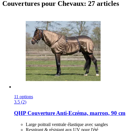
Couvertures pour Chevaux: 27 articles
11 options
3.5 (2)
QHP
Couverture Anti-​Eczéma, marron, 90 cm
Large poitrail ventrale élastique avec sangles
Respirant & résistant aux UV pour l'été