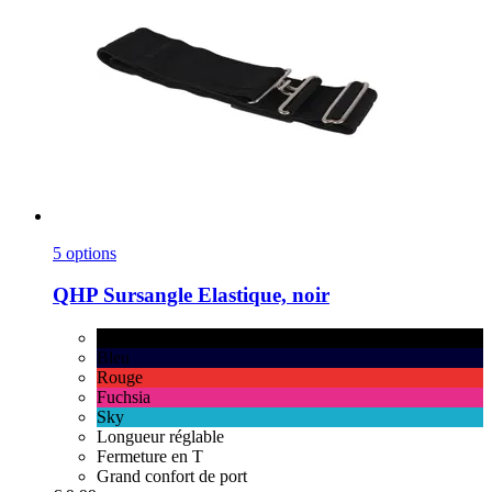
5 options
QHP
Sursangle Elastique, noir
noir
Bleu
Rouge
Fuchsia
Sky
Longueur réglable
Fermeture en T
Grand confort de port