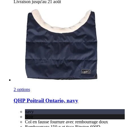
Livraison jusqu'au 21 août
2 options
QHP
Poitrail Ontario, navy
navy
Noir
Col en fausse fourrure avec rembourrage doux
Rembourrage 150 g et tissu Ripstop 600D