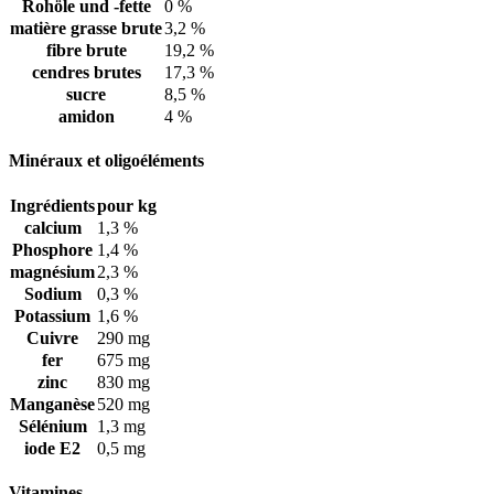
Rohöle und -fette
0 %
matière grasse brute
3,2 %
fibre brute
19,2 %
cendres brutes
17,3 %
sucre
8,5 %
amidon
4 %
Minéraux et oligoéléments
Ingrédients
pour kg
calcium
1,3 %
Phosphore
1,4 %
magnésium
2,3 %
Sodium
0,3 %
Potassium
1,6 %
Cuivre
290 mg
fer
675 mg
zinc
830 mg
Manganèse
520 mg
Sélénium
1,3 mg
iode E2
0,5 mg
Vitamines