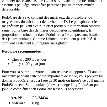
entraîner des écarts tels que l'OC/OCD. L'absorption des minéraux
essentiels peut également être perturbée par un rapport minéral
défavorable.
PodoCare de Pavo contient des minéraux, du phosphore, du
magnésium, du calcium et de la vitamine D. Le phosphore et le
magnésium peuvent avoir un effet positif sur la formation osseuse
saine. Sur la base des dernières découvertes scientifiques, la
proportion de minéraux dans PodoCare a été adaptée aux besoins
des jeunes poulains. Comme l'aliment ne contient pas de blé, il
convient également à un régime sans gluten.
Posologie recommandée :
Cheval : 200 g par jour
Poney : 100 g par jour
Pour vous assurer que votre poulain reçoive un apport suffisant en
minéraux pendant cette phase importante de la vie, vous pouvez lui
donner PodoCare jusqu'à l'âge de 30 mois ou jusqu'à ce qu'il mange
PodoStart seul. Si un poulain (cheval) mange 1 kg PodoStart par
jour, le complément en PodoCare n'est plus nécessaire.
Art. N°:
PA-34434
Contenu :
8 kg