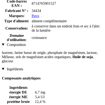
Code-barres
8714765901527
EAN :
Fabricant N° :
34434
Marques:
Pavo
Type d'aliment:
aliment complémentaire
à conserver dans un endroit frais et sec à l'abri
Conservation:
de la lumière
Domaine
croissance
d'utilisation:
Composition
luzerne, farine basse de seigle, phosphate de magnésium, lactose,
Mélasse, sels de magnésium acides organiques,
Huile de soja
,
glucose
Ingrédients
Composants analytiques
Ingrédients
énergie DE
6,7 mg
énergie ME
5,4 UI
protéine brute
12,4 %