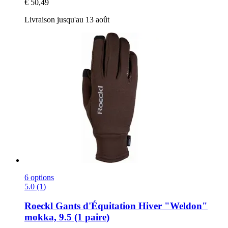
€ 50,49
Livraison jusqu'au 13 août
6 options
5.0 (1)
Roeckl
Gants d'Équitation Hiver "Weldon"
mokka, 9.5 (1 paire)