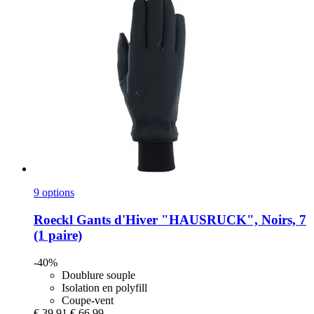
9 options
Roeckl
Gants d'Hiver "HAUSRUCK", Noirs, 7
(1 paire)
-40%
Doublure souple
Isolation en polyfill
Coupe-vent
€ 39,91
€ 66,99