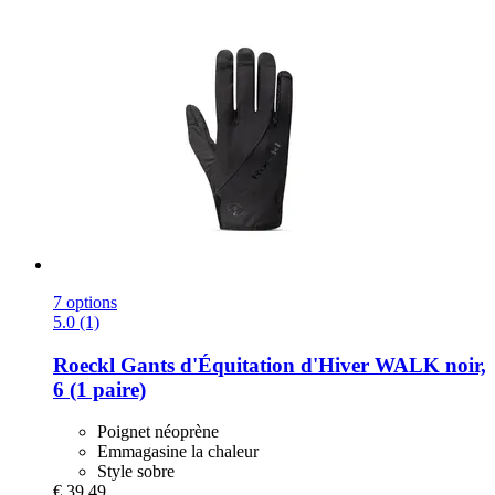
7 options
5.0 (1)
Roeckl
Gants d'Équitation d'Hiver WALK noir,
6 (1 paire)
Poignet néoprène
Emmagasine la chaleur
Style sobre
€ 39,49