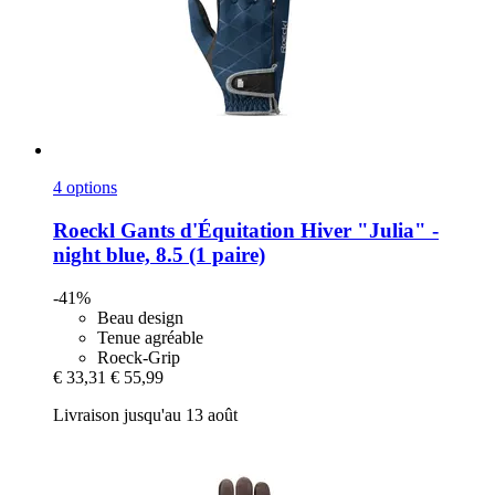
4 options
Roeckl
Gants d'Équitation Hiver "Julia" -​
night blue, 8.5 (1 paire)
-41%
Beau design
Tenue agréable
Roeck-Grip
€ 33,31
€ 55,99
Livraison jusqu'au 13 août