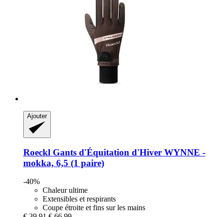
Ajouter
Roeckl
Gants d'Équitation d'Hiver WYNNE -​
mokka, 6,5 (1 paire)
-40%
Chaleur ultime
Extensibles et respirants
Coupe étroite et fins sur les mains
€ 39,91
€ 66,99