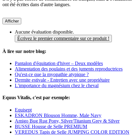
ont été écrites dans d'autre langues.
Afficher
Aucune évaluation disponible.
Écrivez le premier commentaire sur ce produit !
À lire sur notre blog:
Pantalon d'équitation d'hiver – Deux modèles
Alimentation des poulains et des juments reproductrices
Qu'est-ce que la myopathie atypique ?
Dermite estivale - Entretien avec une propriétaire
L'importance du magnésium chez le cheval
Equus Vitalis, c'est par exemple:
Equisept
ESKADRON Blouson Homme, Male Navy
Amigo Bug Rug Pony, Silver/Titanium Grey & Silver
BUSSE Housse de Selle PREMIUM
VEREDUS Tapis de Selle JUMPING COLOR EDITION