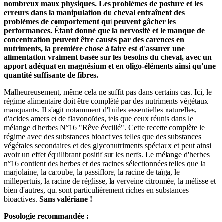
nombreux maux physiques. Les problèmes de posture et les
erreurs dans la manipulation du cheval entraînent des
problèmes de comportement qui peuvent gâcher les
performances. Étant donné que la nervosité et le manque de
concentration peuvent être causés par des carences en
nutriments, la première chose à faire est d'assurer une
alimentation vraiment basée sur les besoins du cheval, avec un
apport adéquat en magnésium et en oligo-éléments ainsi qu'une
quantité suffisante de fibres.
Malheureusement, même cela ne suffit pas dans certains cas. Ici, le
régime alimentaire doit être complété par des nutriments végétaux
manquants. Il s'agit notamment d'huiles essentielles naturelles,
d'acides amers et de flavonoïdes, tels que ceux réunis dans le
mélange d'herbes N°16 "Rêve éveillé". Cette recette complète le
régime avec des substances bioactives telles que des substances
végétales secondaires et des glyconutriments spéciaux et peut ainsi
avoir un effet équilibrant positif sur les nerfs. Le mélange d'herbes
n°16 contient des herbes et des racines sélectionnées telles que la
marjolaine, la caroube, la passiflore, la racine de taïga, le
millepertuis, la racine de réglisse, la verveine citronnée, la mélisse et
bien d'autres, qui sont particulièrement riches en substances
bioactives.
Sans valériane !
Posologie recommandée :