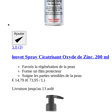
Ajouter
5.0 (3)
leovet
Spray Cicatrisant Oxyde de Zinc, 200 ml
Favoris la régénération de la peau
Forme un film protecteur
Soigne les parties sensibles de la peau
€ 14,79
(€ 73,95 / L)
Livraison jusqu'au 13 août