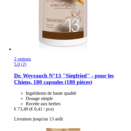
2 options
5.0 (2)
Dr. Weyrauch
N°13 "Siegfried" -​ pour les
Chiens, 180 capsules (180 pièces)
Ingrédients de haute qualité
Dosage simple
Recette aux herbes
€ 73,49
(€ 0,41 / pcs)
Livraison jusqu'au 13 août