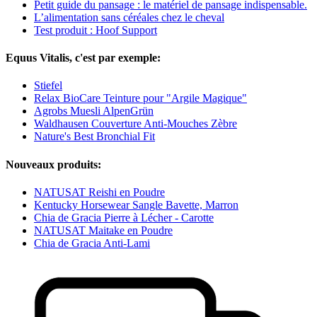
Petit guide du pansage : le matériel de pansage indispensable.
L’alimentation sans céréales chez le cheval
Test produit : Hoof Support
Equus Vitalis, c'est par exemple:
Stiefel
Relax BioCare Teinture pour "Argile Magique"
Agrobs Muesli AlpenGrün
Waldhausen Couverture Anti-Mouches Zèbre
Nature's Best Bronchial Fit
Nouveaux produits:
NATUSAT Reishi en Poudre
Kentucky Horsewear Sangle Bavette, Marron
Chia de Gracia Pierre à Lécher - Carotte
NATUSAT Maitake en Poudre
Chia de Gracia Anti-Lami