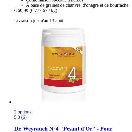
À base de graines de chanvre, d'onagre et de bourrache
€ 69,99
(€ 777,67 / kg)
Livraison jusqu'au 13 août
2 options
5.0 (6)
Dr. Weyrauch
N°4 "Pesant d'Or" -​ Pour