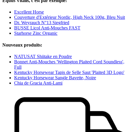
Equus Vitalis, c'est par exemple:
Excellent Horse
Couverture d'Extérieur Nordic, High Neck 100g, Bleu Nuit
Dr. Weyrauch N°13 Siegfried
BUSSE Licol Anti-Mouches FAST
Starhorse Zinc Organic
Nouveaux produits:
NATUSAT Shiitake en Poudre
Bonnet Anti-Mouches 'Wellington Plaited Cord Soundless',
Full
Kentucky Horsewear Tapis de Selle Saut 'Plaited 3D Logo'
Kentucky Horsewear Sangle Bavette, Noire
Chia de Gracia Anti-Lami