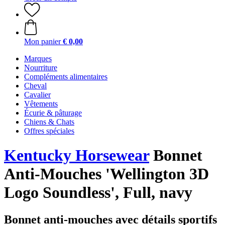
Mon panier
€ 0,00
Marques
Nourriture
Compléments alimentaires
Cheval
Cavalier
Vêtements
Écurie & pâturage
Chiens & Chats
Offres spéciales
Kentucky Horsewear
Bonnet
Anti-Mouches 'Wellington 3D
Logo Soundless', Full, navy
Bonnet anti-mouches avec détails sportifs