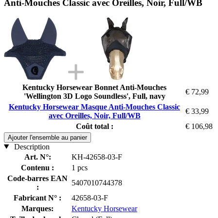
Anti-Mouches Classic avec Oreilles, Noir, Full/WB
Kentucky Horsewear Bonnet Anti-Mouches
€ 72,99
'Wellington 3D Logo Soundless', Full, navy
Kentucky Horsewear Masque Anti-Mouches Classic
€ 33,99
avec Oreilles, Noir, Full/WB
Coût total :
€ 106,98
Ajouter l'ensemble au panier
Description
Art. N°:
KH-42658-03-F
Contenu :
1 pcs
Code-barres EAN
5407010744378
:
Fabricant N° :
42658-03-F
Marques:
Kentucky Horsewear