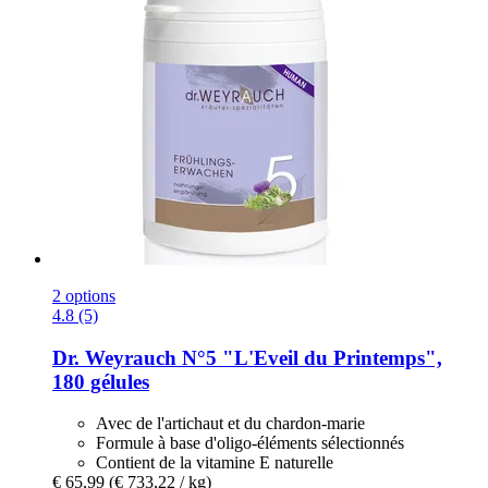
2 options
4.8 (5)
Dr. Weyrauch
N°5 "L'Eveil du Printemps",
180 gélules
Avec de l'artichaut et du chardon-marie
Formule à base d'oligo-éléments sélectionnés
Contient de la vitamine E naturelle
€ 65,99
(€ 733,22 / kg)