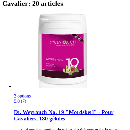
Cavalier: 20 articles
2 options
5.0 (7)
Dr. Weyrauch
No. 19 "Mordskerl" -​ Pour
Cavaliers, 180 gélules
Avec des pépins de raisin, du thé vert et de la maca