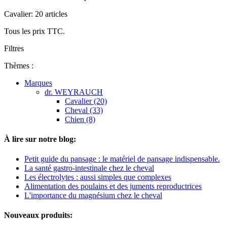
Cavalier: 20 articles
Tous les prix TTC.
Filtres
Thèmes :
Marques
dr. WEYRAUCH
Cavalier (20)
Cheval (33)
Chien (8)
À lire sur notre blog:
Petit guide du pansage : le matériel de pansage indispensable.
La santé gastro-intestinale chez le cheval
Les électrolytes : aussi simples que complexes
Alimentation des poulains et des juments reproductrices
L'importance du magnésium chez le cheval
Nouveaux produits: