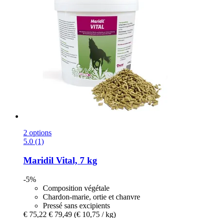
2 options
5.0 (1)
Maridil
Vital, 7 kg
-5%
Composition végétale
Chardon-marie, ortie et chanvre
Pressé sans excipients
€ 75,22
€ 79,49
(€ 10,75 / kg)