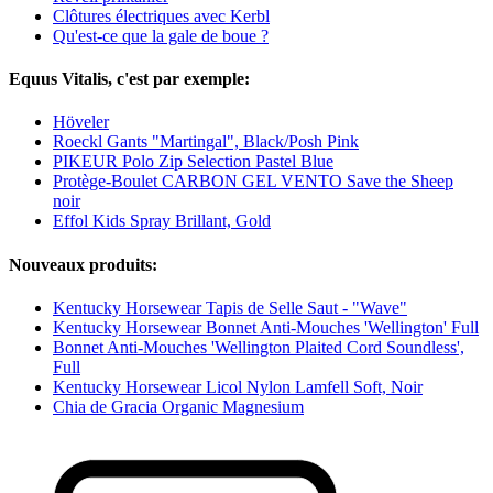
Clôtures électriques avec Kerbl
Qu'est-ce que la gale de boue ?
Equus Vitalis, c'est par exemple:
Höveler
Roeckl Gants "Martingal", Black/Posh Pink
PIKEUR Polo Zip Selection Pastel Blue
Protège-Boulet CARBON GEL VENTO Save the Sheep
noir
Effol Kids Spray Brillant, Gold
Nouveaux produits:
Kentucky Horsewear Tapis de Selle Saut - "Wave"
Kentucky Horsewear Bonnet Anti-Mouches 'Wellington' Full
Bonnet Anti-Mouches 'Wellington Plaited Cord Soundless',
Full
Kentucky Horsewear Licol Nylon Lamfell Soft, Noir
Chia de Gracia Organic Magnesium