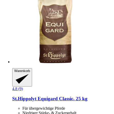
Warenkorb
4.8 (9)
St.Hippolyt
Equigard Classic, 25 kg
Für übergewichtige Pferde
Niedriger Stärke- & Zuckergehalt