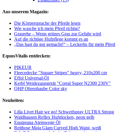
Aus unserem Magazin:
Die Körpersprache der Pferde lesen
Wie wasche ich mein Pferd richtig?
Grasrehe – Wenn grünes Gras zur Gefahr wird
Auf die richtige Hufpflege kommt es an
„Das hast du gut gemacht!“ – Leckerlis für mein Pferd
EquusVitalis entdecken:
PIKEUR
Fleecedecke "Square Stripes" heavy, 210x200 cm
Effol Universal-Öl
Kerbl Weidezaungerät "Corral Super N2300 230V"
QHP Ohrenhaube Color sky
Neuheiten:
Lilla Livet Hair we go! Schweifspray ULTRA Strong
Waldhausen Reflex Hufglocken, neon gelb
Equiprana Atemwege Öl
Reithose Maja Glam Curved High Waist, weiß