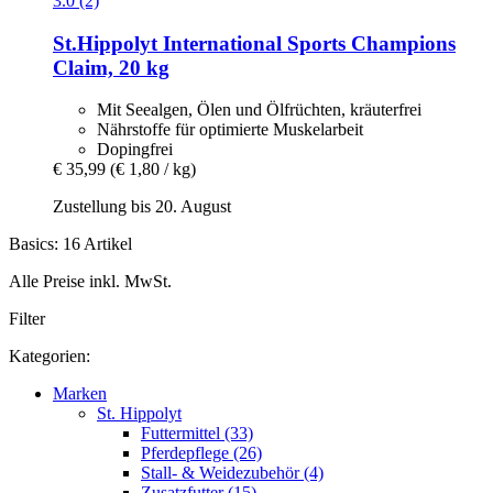
3.0 (2)
St.Hippolyt
International Sports Champions
Claim, 20 kg
Mit Seealgen, Ölen und Ölfrüchten, kräuterfrei
Nährstoffe für optimierte Muskelarbeit
Dopingfrei
€ 35,99
(€ 1,80 / kg)
Zustellung bis 20. August
Basics: 16 Artikel
Alle Preise inkl. MwSt.
Filter
Kategorien:
Marken
St. Hippolyt
Futtermittel (33)
Pferdepflege (26)
Stall- & Weidezubehör (4)
Zusatzfutter (15)