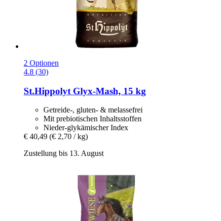
2 Optionen
4.8 (30)
St.Hippolyt
Glyx-​Mash, 15 kg
Getreide-, gluten- & melassefrei
Mit prebiotischen Inhaltsstoffen
Nieder-glykämischer Index
€ 40,49
(€ 2,70 / kg)
Zustellung bis 13. August