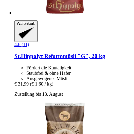
Warenkorb
4.6 (11)
St.Hippolyt
Reformmüsli "G", 20 kg
Fördert die Kautätigkeit
Staubfrei & ohne Hafer
Ausgewogenes Müsli
€ 31,99
(€ 1,60 / kg)
Zustellung bis 13. August