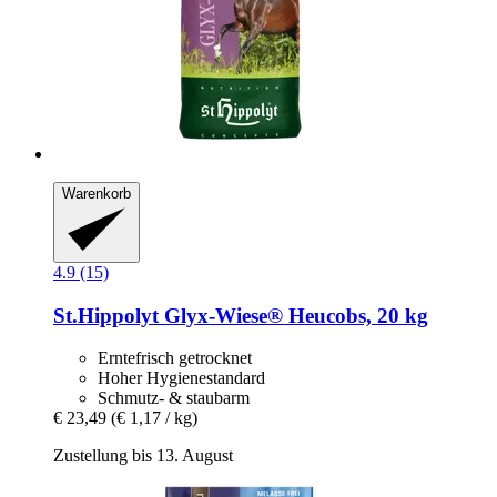
Warenkorb
4.9 (15)
St.Hippolyt
Glyx-​Wiese® Heucobs, 20 kg
Erntefrisch getrocknet
Hoher Hygienestandard
Schmutz- & staubarm
€ 23,49
(€ 1,17 / kg)
Zustellung bis 13. August