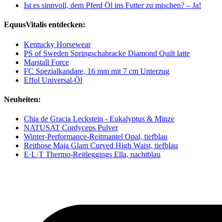
Ist es sinnvoll, dem Pferd Öl ins Futter zu mischen? – Ja!
EquusVitalis entdecken:
Kentucky Horsewear
PS of Sweden Springschabracke Diamond Quilt latte
Marstall Force
FC Spezialkandare, 16 mm mit 7 cm Unterzug
Effol Universal-Öl
Neuheiten:
Chia de Gracia Leckstein - Eukalyptus & Minze
NATUSAT Cordyceps Pulver
Winter-Performance-Reitmantel Opal, tiefblau
Reithose Maja Glam Curved High Waist, tiefblau
E·L·T Thermo-Reitleggings Ella, nachtblau