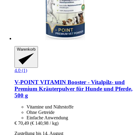
Warenkorb
4.0 (1)
V-POINT
VITAMIN Booster -​ Vitalpilz-​ und
Premium Kräuterpulver für Hunde und Pferde,
500 g
Vitamine und Nährstoffe
Ohne Getreide
Einfache Anwendung
€ 70,49
(€ 140,98 / kg)
Zustellung bis 14. August