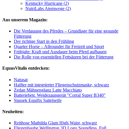
Kentucky Hurricane (2)
NutriLabs Atemwege (2)
Aus unserem Magazin:
Die Verdauung des Pferdes – Grundlage für eine gesunde
Fütterung
Der richtige Start in den Frühling
Quarter Horse – Allrounder für Freizeit und Sport
Frühjahr: Kraft und Ausdauer beim Pferd aufbauen
Die Rolle von essentiellen Fettsäuren bei der Fütterung
EquusVitalis entdecken:
Natusat
Halfter mit integrierter Fliegenschutzmaske, schwarz
Zedan Mähnenglanz Latte Macchiato
Batteriebetr. Weidezaungerät "Corral Super B340"
Stassek Equifix Sattelseife
Neuheiten:
Reithose Mathilda Glam High Waist, schwarz
Fliegenhaube Wellington 3D Logo Soundless, Full