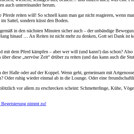
uten auch untereinander herum.
Pferde reiten will! So schnell kann man gar nicht reagieren, wenn man
t im Sattel, sondern küsst den Boden.
gsgemäß in den nächsten Minuten sicher auch – der unbändige Bewegung
 Hang hinauf … An Reiten ist nicht mehr zu denken, Gott sei Dank ist k
nd mit dem Pferd kämpfen – aber wer will (und kann!) das schon? Also 
s über diese „nervöse Zeit“ drüber zu reiten (und das kann auch die Stuten
 In der Halle oder auf der Koppel. Wenn geht, gemeinsam mit Artgen
n? Oder ruhig wieder einmal ab in die Lounge. Oder eine freundschaf
 plötzlich vor allem zu erschrecken scheint: Schmetterlinge, Kühe, Vöge
e Begeisterung nimmt zu!