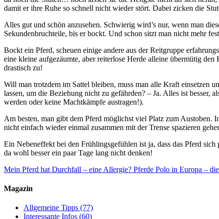
damit er ihre Ruhe so schnell nicht wieder stört. Dabei zicken die St
Alles gut und schön anzusehen. Schwierig wird’s nur, wenn man diese 
Sekundenbruchteile, bis er bockt. Und schon sitzt man nicht mehr fes
Bockt ein Pferd, scheuen einige andere aus der Reitgruppe erfahrun
eine kleine aufgezäumte, aber reiterlose Herde alleine übermütig den
drastisch zu!
Will man trotzdem im Sattel bleiben, muss man alle Kraft einsetzen u
lassen, um die Beziehung nicht zu gefährden? – Ja. Alles ist besser, al
werden oder keine Machtkämpfe austragen!).
Am besten, man gibt dem Pferd möglichst viel Platz zum Austoben.
nicht einfach wieder einmal zusammen mit der Trense spazieren gehe
Ein Nebeneffekt bei den Frühlingsgefühlen ist ja, dass das Pferd sich
da wohl besser ein paar Tage lang nicht denken!
Mein Pferd hat Durchfall – eine Allergie?
Pferde Polo in Europa – di
Magazin
Allgemeine Tipps
(77)
Interessante Infos
(60)