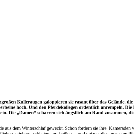
sengroßen Kulleraugen galoppieren sie rasant über das Gelände, di
Hinterbeine hoch. Und den Pferdekollegen ordentlich anrempeln. Di
ein. Die „Damen“ scharren sich ängstlich am Rand zusammen, die M
erde aus dem Winterschlaf geweckt. Schon fordern sie ihre Kameraden 
 fliehen, wiehern, schlagen aus, beißen… und nutzen alles, was eine Pf