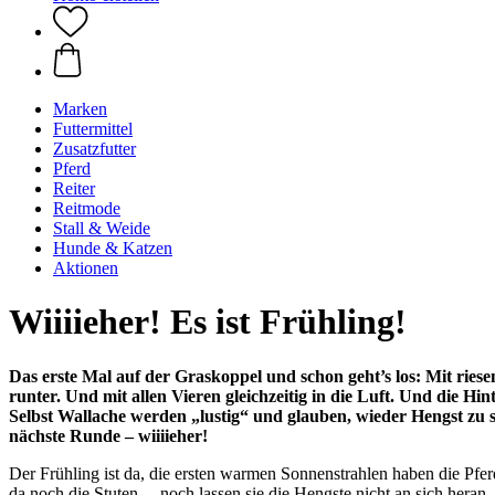
Marken
Futtermittel
Zusatzfutter
Pferd
Reiter
Reitmode
Stall & Weide
Hunde & Katzen
Aktionen
Wiiiieher! Es ist Frühling!
Das erste Mal auf der Graskoppel und schon geht’s los: Mit rie
runter. Und mit allen Vieren gleichzeitig in die Luft. Und die 
Selbst Wallache werden „lustig“ und glauben, wieder Hengst zu s
nächste Runde – wiiiieher!
Der Frühling ist da, die ersten warmen Sonnenstrahlen haben die Pf
da noch die Stuten… noch lassen sie die Hengste nicht an sich heran,