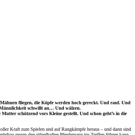
e Mähnen fliegen, die Köpfe werden hoch gereckt. Und rauf. Und
e Männlichkeit schwillt an… Und wälzen.
utter schützend vors Kleine gestellt. Und schon geht’s in die
voller Kraft zum Spielen und auf Rangkämpfe heraus – und dann sind
erdefrau gegen den rülpelhaften Pferdemann ins Treffen führen kann,