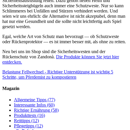
Sicherheitsausrüstung reiten. Dazu gehört neben Helm und
Sicherheitssteigbügeln auch immer eine Schutzweste. Nur so kann
Schlimmeres bei Unfällen und Stürzen verhindert werden. Und
seien wir uns ehrlich: die Alternative ist nicht akzeptabel, denn man
hat nur eine Gesundheit und die sollte nicht leichtfertig aufs Spiel
gesetzt werden.
Egal, welche Art von Schutz man bevorzugt — ob Schutzweste
oder Rückenprotektor — es ist immer besser mit, als ohne zu reiten.
Neu bei uns im Shop sind die Sicherheitswesten und der
Rückenschutz von Zandonà.
Die Produkte können Sie jetzt hier
entdecken.
Belastung Fellwechsel - Richtige Unterstützung ist wichtig
5
Schritte, um Pferdemist zu kompostieren
Magazin
Allgemeine Tipps
(77)
Interessante Infos
(60)
Richtige Ernährung
(58)
Produkttests
(16)
Reittipps
(12)
Pflegetipps
(12)