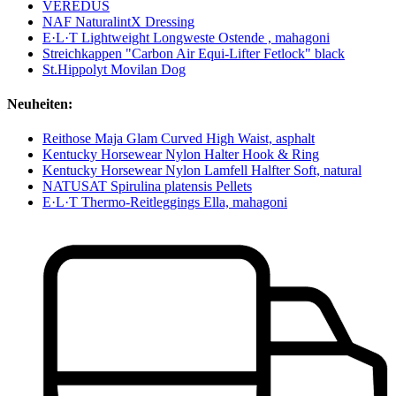
VEREDUS
NAF NaturalintX Dressing
E·L·T Lightweight Longweste Ostende , mahagoni
Streichkappen "Carbon Air Equi-Lifter Fetlock" black
St.Hippolyt Movilan Dog
Neuheiten:
Reithose Maja Glam Curved High Waist, asphalt
Kentucky Horsewear Nylon Halter Hook & Ring
Kentucky Horsewear Nylon Lamfell Halfter Soft, natural
NATUSAT Spirulina platensis Pellets
E·L·T Thermo-Reitleggings Ella, mahagoni