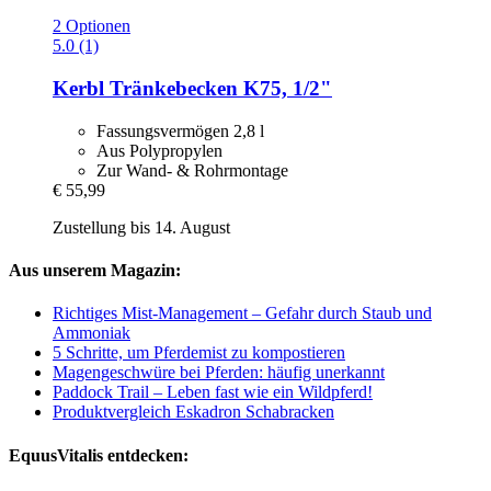
2 Optionen
5.0 (1)
Kerbl
Tränkebecken K75, 1/2"
Fassungsvermögen 2,8 l
Aus Polypropylen
Zur Wand- & Rohrmontage
€ 55,99
Zustellung bis 14. August
Aus unserem Magazin:
Richtiges Mist-Management – Gefahr durch Staub und
Ammoniak
5 Schritte, um Pferdemist zu kompostieren
Magengeschwüre bei Pferden: häufig unerkannt
Paddock Trail – Leben fast wie ein Wildpferd!
Produktvergleich Eskadron Schabracken
EquusVitalis entdecken: