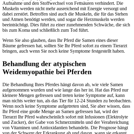
Aufnahme und den Stoffwechsel von Fettsäuren verhindert. Die
Muskeln werden nicht mehr ausreichend mit Energie versorgt und
dabei zerstört. Betroffen sind auch die Muskeln, die für das Stehen
und Atmen benötigt werden, und sogar die Herzmuskeln werden
beeinträchtigt. Dies führt zu einer zunehmenden Schwäche, die sich
bis zum Koma und schließlich zum Tod führt.
Wenn Sie also glauben, dass Ihr Pferd die Samen eines dieser
Bäume gefressen hat, sollten Sie Ihr Pferd sofort zu einem Tierarzt
bringen, auch wenn Sie noch keine Symptome festgestellt haben.
Behandlung der atypischen
Weidemyopathie bei Pferden
Die Behandlung Ihres Pferdes hängt davon ab, wie viele Samen
aufgenommen wurden und wie lange das her ist. Hat das Pferd nur
kleinere Mengen gefressen und treten keine Symptome auf, kann
man nichts weiter tun, als das Tier für 12-24 Stunden zu beobachten.
Wenn noch keine Symptome aufgetreten sind, Sie aber wissen, dass
Ihr Pferd eine große Menge an Samen gefressen hat, wird der
Tierarzt Ihr Pferd wahrscheinlich sofort mit Infusionen (Elektrolyte
und Zucker), der Gabe von Schmerzmitteln und der Verabreichung
von Vitaminen und Antioxidantien behandeln. Die Prognose hängt
von der Schwere der Erkrankung ab und davon, wann sie erkannt