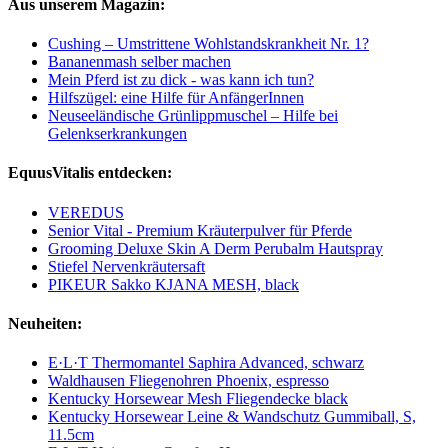
Aus unserem Magazin:
Cushing – Umstrittene Wohlstandskrankheit Nr. 1?
Bananenmash selber machen
Mein Pferd ist zu dick - was kann ich tun?
Hilfszügel: eine Hilfe für AnfängerInnen
Neuseeländische Grünlippmuschel – Hilfe bei
Gelenkserkrankungen
EquusVitalis entdecken:
VEREDUS
Senior Vital - Premium Kräuterpulver für Pferde
Grooming Deluxe Skin A Derm Perubalm Hautspray
Stiefel Nervenkräutersaft
PIKEUR Sakko KJANA MESH, black
Neuheiten:
E·L·T Thermomantel Saphira Advanced, schwarz
Waldhausen Fliegenohren Phoenix, espresso
Kentucky Horsewear Mesh Fliegendecke black
Kentucky Horsewear Leine & Wandschutz Gummiball, S,
11.5cm