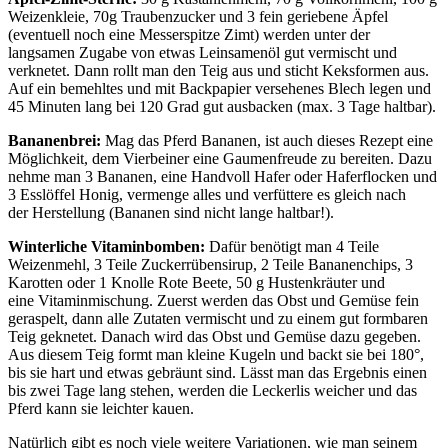
Weizenkleie, 70g Traubenzucker und 3 fein geriebene Äpfel
(eventuell noch eine Messerspitze Zimt) werden unter der
langsamen Zugabe von etwas Leinsamenöl gut vermischt und
verknetet. Dann rollt man den Teig aus und sticht Keksformen aus.
Auf ein bemehltes und mit Backpapier versehenes Blech legen und
45 Minuten lang bei 120 Grad gut ausbacken (max. 3 Tage haltbar).
Bananenbrei:
Mag das Pferd Bananen, ist auch dieses Rezept eine
Möglichkeit, dem Vierbeiner eine Gaumenfreude zu bereiten. Dazu
nehme man 3 Bananen, eine Handvoll Hafer oder Haferflocken und
3 Esslöffel Honig, vermenge alles und verfüttere es gleich nach
der Herstellung (Bananen sind nicht lange haltbar!).
Winterliche Vitaminbomben:
Dafür benötigt man 4 Teile
Weizenmehl, 3 Teile Zuckerrübensirup, 2 Teile Bananenchips, 3
Karotten oder 1 Knolle Rote Beete, 50 g Hustenkräuter und
eine Vitaminmischung. Zuerst werden das Obst und Gemüse fein
geraspelt, dann alle Zutaten vermischt und zu einem gut formbaren
Teig geknetet. Danach wird das Obst und Gemüse dazu gegeben.
Aus diesem Teig formt man kleine Kugeln und backt sie bei 180°,
bis sie hart und etwas gebräunt sind. Lässt man das Ergebnis einen
bis zwei Tage lang stehen, werden die Leckerlis weicher und das
Pferd kann sie leichter kauen.
Natürlich gibt es noch viele weitere Variationen, wie man seinem