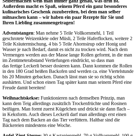
Selbermachen weiß man immer ganz genau, was drin ist.
Außerdem macht es Spaß, seinem Pferd ein ganz besonderes
kulinarisches Geschenk zuzubereiten, bei dem man selber
mitnaschen kann – wir haben ein paar Rezepte für Sie und
Ihren Liebling zusammengetragen!
Adventstangen
: Man nehme 5 Teile Vollkornmehl, 1 Teil
geschrotete Weizenkleie oder Müsli, 2 Teile Haferflocken, weitere 2
Teile Kräutermischung, 4 bis 5 Teile Ahornsirup oder Honig und
Wasser je nach Bedarf, damit es nicht zu trocken wird. Nach dem
Vermengen werden aus der Masse lange Rollen geformt, in die man
im Zentimeterabstand Vertiefungen eindrückt, so dass man
das fertige Leckerli besser dosieren kann. Dann kommen die Rollen
in den 180 Grad heißen Backofen und werden ca. eine Viertelstunde
bis 20 Minuten gebacken. Danach lässt man sie so richtig schön
aushärten. Und schon einen Tag später kann man seinem Pferd eine
Freude damit bereiten!
Weihnachtskekse:
Funktionieren nach demselben Prinzip, man
kann dem Teig allerdings zusätzlich Trockenfrüchte und Rosinen
beifügen. Man formt zuerst Kügelchen und drückt sie dann flach –
in Keksform. Auch dieses Leckerli darf man allerdings erst einen
Tag nach dem Backen an das Tier verfüttern. Haltbar sind die
Bäckereien mindestens eine Woche.
Apfel-Zimt-Sterne:
30 g Kastanienmehl, 70 g Vollkornmehl, 100 g