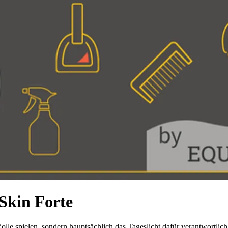
Skin Forte
lle spielen, sondern hauptsächlich das Tageslicht dafür verantwortlich 