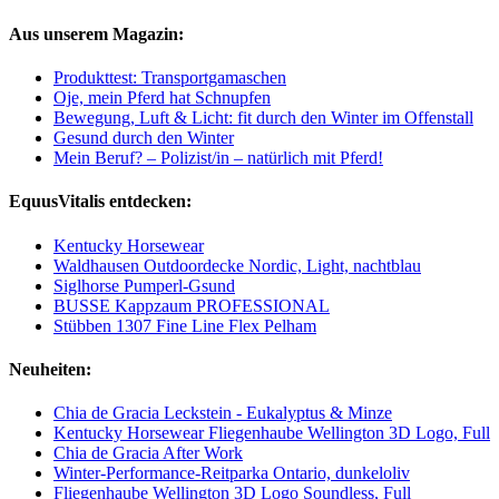
Aus unserem Magazin:
Produkttest: Transportgamaschen
Oje, mein Pferd hat Schnupfen
Bewegung, Luft & Licht: fit durch den Winter im Offenstall
Gesund durch den Winter
Mein Beruf? – Polizist/in – natürlich mit Pferd!
EquusVitalis entdecken:
Kentucky Horsewear
Waldhausen Outdoordecke Nordic, Light, nachtblau
Siglhorse Pumperl-Gsund
BUSSE Kappzaum PROFESSIONAL
Stübben 1307 Fine Line Flex Pelham
Neuheiten:
Chia de Gracia Leckstein - Eukalyptus & Minze
Kentucky Horsewear Fliegenhaube Wellington 3D Logo, Full
Chia de Gracia After Work
Winter-Performance-Reitparka Ontario, dunkeloliv
Fliegenhaube Wellington 3D Logo Soundless, Full