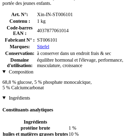
portée des jeunes enfants.
Art. N°:
Xin-IN-ST006101
Contenu :
1 kg
Code-barres
4037877061014
EAN :
Fabricant N° :
ST006101
Marques:
Stiefel
Conservation:
à conserver dans un endroit frais & sec
Domaine
équilibre hormonal et l'élevage, performance,
d'utilisation:
musculature, croissance
Composition
68,8 % glucose, 5 % phosphate monocalcique,
5 % Calciumcarbonat
Ingrédients
Constituants analytiques
Ingrédients
protéine brute
1 %
huiles et matières grasses brutes
10 %