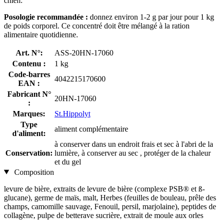
chien.
Posologie recommandée :
donnez environ 1-2 g par jour pour 1 kg
de poids corporel. Ce concentré doit être mélangé à la ration
alimentaire quotidienne.
Art. N°:
ASS-20HN-17060
Contenu :
1 kg
Code-barres
4042215170600
EAN :
Fabricant N°
20HN-17060
:
Marques:
St.Hippolyt
Type
aliment complémentaire
d'aliment:
à conserver dans un endroit frais et sec à l'abri de la
Conservation:
lumière, à conserver au sec , protéger de la chaleur
et du gel
Composition
levure de bière, extraits de levure de bière (complexe PSB® et ß-
glucane), germe de maïs, malt, Herbes (feuilles de bouleau, prêle des
champs, camomille sauvage, Fenouil, persil, marjolaine), peptides de
collagène, pulpe de betterave sucrière, extrait de moule aux orles