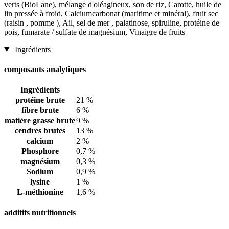
verts (BioLane), mélange d'oléagineux, son de riz, Carotte, huile de
lin pressée à froid, Calciumcarbonat (maritime et minéral), fruit sec
(raisin , pomme ), Ail, sel de mer , palatinose, spiruline, protéine de
pois, fumarate / sulfate de magnésium, Vinaigre de fruits
Ingrédients
composants analytiques
Ingrédients
protéine brute
21 %
fibre brute
6 %
matière grasse brute
9 %
cendres brutes
13 %
calcium
2 %
Phosphore
0,7 %
magnésium
0,3 %
Sodium
0,9 %
lysine
1 %
L-méthionine
1,6 %
additifs nutritionnels