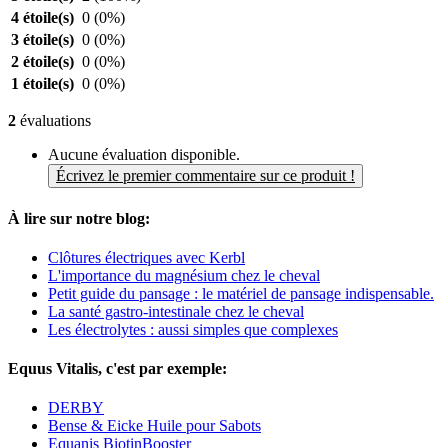
4 étoile(s)
0
(0%)
3 étoile(s)
0
(0%)
2 étoile(s)
0
(0%)
1 étoile(s)
0
(0%)
2
évaluations
Aucune évaluation disponible.
Écrivez le premier commentaire sur ce produit !
À lire sur notre blog:
Clôtures électriques avec Kerbl
L'importance du magnésium chez le cheval
Petit guide du pansage : le matériel de pansage indispensable.
La santé gastro-intestinale chez le cheval
Les électrolytes : aussi simples que complexes
Equus Vitalis, c'est par exemple:
DERBY
Bense & Eicke Huile pour Sabots
Equanis BiotinBooster