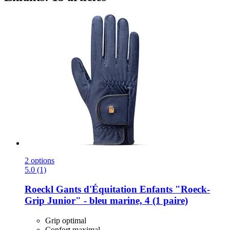
2 options
5.0 (1)
Roeckl
Gants d'Équitation Enfants "Roeck-​
Grip Junior" -​ bleu marine, 4 (1 paire)
Grip optimal
Confort maximal