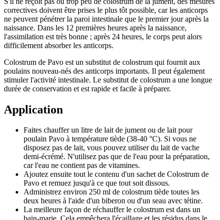
S'il ne reçoit pas ou trop peu de colostrum de la jument, des mesures
correctives doivent être prises le plus tôt possible, car les anticorps
ne peuvent pénétrer la paroi intestinale que le premier jour après la
naissance. Dans les 12 premières heures après la naissance,
l'assimilation est très bonne ; après 24 heures, le corps peut alors
difficilement absorber les anticorps.
Colostrum de Pavo est un substitut de colostrum qui fournit aux
poulains nouveau-nés des anticorps importants. Il peut également
stimuler l'activité intestinale. Le substitut de colostrum a une longue
durée de conservation et est rapide et facile à préparer.
Application
Faites chauffer un litre de lait de jument ou de lait pour
poulain Pavo à température tiède (38-40 °C). Si vous ne
disposez pas de lait, vous pouvez utiliser du lait de vache
demi-écrémé. N'utilisez pas que de l'eau pour la préparation,
car l'eau ne contient pas de vitamines.
Ajoutez ensuite tout le contenu d'un sachet de Colostrum de
Pavo et remuez jusqu'à ce que tout soit dissous.
Administrez environ 250 ml de colostrum tiède toutes les
deux heures à l'aide d'un biberon ou d'un seau avec tétine.
La meilleure façon de réchauffer le colostrum est dans un
bain-marie. Cela empêchera l'écaillage et les résidus dans le