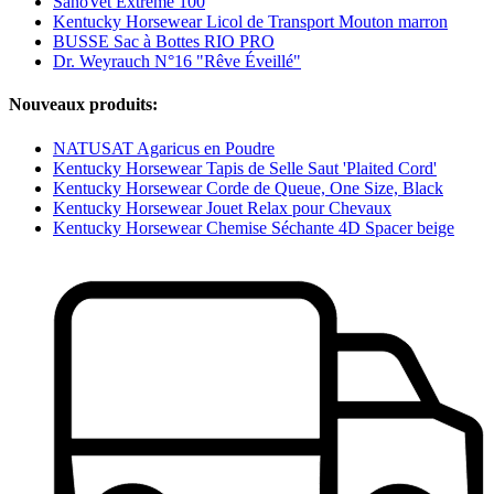
SanoVet Extreme 100
Kentucky Horsewear Licol de Transport Mouton marron
BUSSE Sac à Bottes RIO PRO
Dr. Weyrauch N°16 "Rêve Éveillé"
Nouveaux produits:
NATUSAT Agaricus en Poudre
Kentucky Horsewear Tapis de Selle Saut 'Plaited Cord'
Kentucky Horsewear Corde de Queue, One Size, Black
Kentucky Horsewear Jouet Relax pour Chevaux
Kentucky Horsewear Chemise Séchante 4D Spacer beige