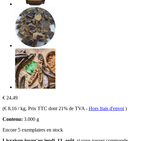
€ 24,49
(
€ 8,16 / kg
, Prix TTC dont 21% de TVA
-
Hors frais d'envoi
)
Contenu:
3.000 g
Encore 5 exemplaires en stock
Livraison jusqu'au jeudi, 13. août
, si vous passez commande