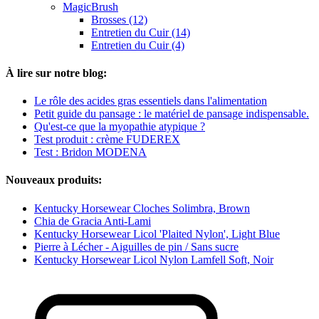
MagicBrush
Brosses (12)
Entretien du Cuir (14)
Entretien du Cuir (4)
À lire sur notre blog:
Le rôle des acides gras essentiels dans l'alimentation
Petit guide du pansage : le matériel de pansage indispensable.
Qu'est-ce que la myopathie atypique ?
Test produit : crème FUDEREX
Test : Bridon MODENA
Nouveaux produits:
Kentucky Horsewear Cloches Solimbra, Brown
Chia de Gracia Anti-Lami
Kentucky Horsewear Licol 'Plaited Nylon', Light Blue
Pierre à Lécher - Aiguilles de pin / Sans sucre
Kentucky Horsewear Licol Nylon Lamfell Soft, Noir