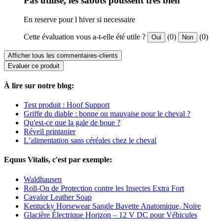
Pas utilisé, les sabots poussent très bien
En reserve pour l hiver si necessaire
Cette évaluation vous a-t-elle été utile ?
(0)
(0)
Oui
Non
Afficher tous les commentaires-clients
Evaluer ce produit
À lire sur notre blog:
Test produit : Hoof Support
Griffe du diable : bonne ou mauvaise pour le cheval ?
Qu'est-ce que la gale de boue ?
Réveil printanier
L’alimentation sans céréales chez le cheval
Equus Vitalis, c'est par exemple:
Waldhausen
Roll-On de Protection contre les Insectes Extra Fort
Cavalor Leather Soap
Kentucky Horsewear Sangle Bavette Anatomique, Noire
Glacière Électrique Horizon – 12 V DC pour Véhicules