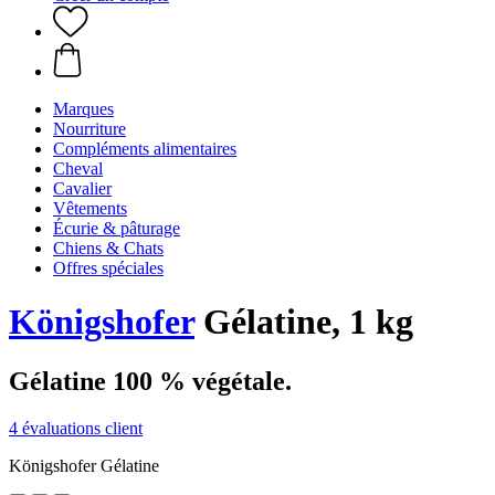
Marques
Nourriture
Compléments alimentaires
Cheval
Cavalier
Vêtements
Écurie & pâturage
Chiens & Chats
Offres spéciales
Königshofer
Gélatine, 1 kg
Gélatine 100 % végétale.
4 évaluations client
Königshofer Gélatine