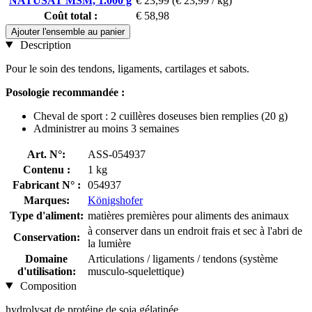
NATUSAT MSM, 1.000 g
€ 23,99
(€ 23,99 / kg)
Coût total :
€ 58,98
Ajouter l'ensemble au panier
Description
Pour le soin des tendons, ligaments, cartilages et sabots.
Posologie recommandée :
Cheval de sport : 2 cuillères doseuses bien remplies (20 g)
Administrer au moins 3 semaines
Art. N°:
ASS-054937
Contenu :
1 kg
Fabricant N° :
054937
Marques:
Königshofer
Type d'aliment:
matières premières pour aliments des animaux
à conserver dans un endroit frais et sec à l'abri de
Conservation:
la lumière
Domaine
Articulations / ligaments / tendons (système
d'utilisation:
musculo-squelettique)
Composition
hydrolysat de protéine de soja gélatinée