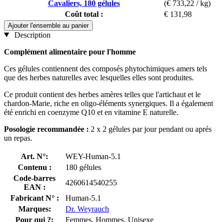
Cavaliers, 180 gélules
(€ 733,22 / kg)
Coût total :
€ 131,98
Ajouter l'ensemble au panier
Description
Complément alimentaire pour l'homme
Ces gélules contiennent des composés phytochimiques amers tels
que des herbes naturelles avec lesquelles elles sont produites.
Ce produit contient des herbes amères telles que l'artichaut et le
chardon-Marie, riche en oligo-éléments synergiques. Il a également
été enrichi en coenzyme Q10 et en vitamine E naturelle.
Posologie recommandée :
2 x 2 gélules par jour pendant ou aprés
un repas.
Art. N°:
WEY-Human-5.1
Contenu :
180 gélules
Code-barres
4260614540255
EAN :
Fabricant N° :
Human-5.1
Marques:
Dr. Weyrauch
Pour qui ?:
Femmes, Hommes, Unisexe