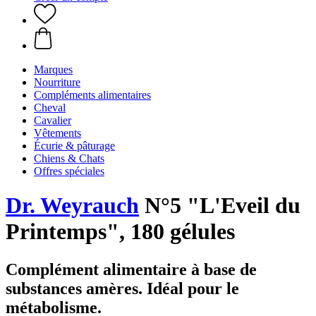
Marques
Nourriture
Compléments alimentaires
Cheval
Cavalier
Vêtements
Écurie & pâturage
Chiens & Chats
Offres spéciales
Dr. Weyrauch
N°5 "L'Eveil du
Printemps", 180 gélules
Complément alimentaire à base de
substances amères. Idéal pour le
métabolisme.