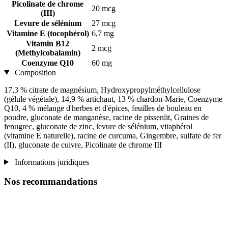
Picolinate de chrome
20 mcg
(III)
Levure de sélénium
27 mcg
Vitamine E (tocophérol)
6,7 mg
Vitamin B12
2 mcg
(Methylcobalamin)
Coenzyme Q10
60 mg
Composition
17,3 % citrate de magnésium, Hydroxypropylméthylcellulose
(gélule végétale), 14,9 % artichaut, 13 % chardon-Marie, Coenzyme
Q10, 4 % mélange d'herbes et d'épices, feuilles de bouleau en
poudre, gluconate de manganèse, racine de pissenlit, Graines de
fenugrec, gluconate de zinc, levure de sélénium, vitaphérol
(vitamine E naturelle), racine de curcuma, Gingembre, sulfate de fer
(II), gluconate de cuivre, Picolinate de chrome III
Informations juridiques
Nos recommandations