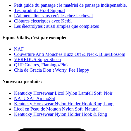
Petit guide du pansage : le matériel de pansage indispensable.
Test produit : Hoof Support
L’alimentation sans céréales chez le cheval
Clôtures électriques avec Kerbl
Les électrolytes : aussi simples que complexes
Equus Vitalis, c'est par exemple:
NAF
Couverture Anti-Mouches Buzz-Off & Neck, Blue/Blossom
VEREDUS Super Sheen
QHP Guêtres, Flamingo-Pink
Chia de Gracia Don´t Worry, Pee Happy
Nouveaux produits:
Kentucky Horsewear Licol Nylon Lamfell Soft, Noir
NATUSAT AminoSat
Kentucky Horsewear Nylon Holder Hook Ring Long
Licol en Peau de Mouton Nylon Soft, Natural
Kentucky Horsewear Nylon Holder Hook & Ring