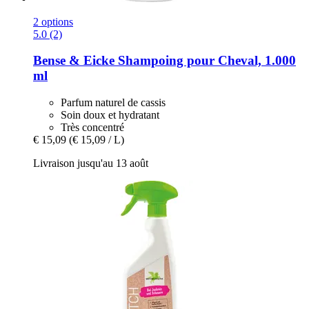
2 options
5.0 (2)
Bense & Eicke
Shampoing pour Cheval, 1.000
ml
Parfum naturel de cassis
Soin doux et hydratant
Très concentré
€ 15,09
(€ 15,09 / L)
Livraison jusqu'au 13 août