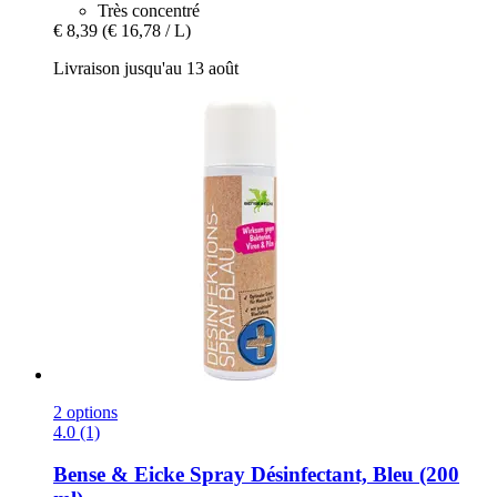
Très concentré
€ 8,39
(€ 16,78 / L)
Livraison jusqu'au 13 août
2 options
4.0 (1)
Bense & Eicke
Spray Désinfectant, Bleu (200