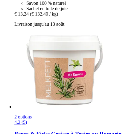
Savon 100 % naturel
Sachet en toile de jute
€ 13,24
(€ 132,40 / kg)
Livraison jusqu'au 13 août
2 options
4.2 (5)
Bense & Eicke
Graisse à Traire au Romarin,