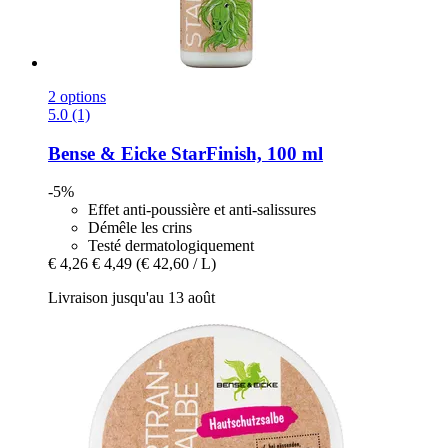
2 options
5.0 (1)
Bense & Eicke
StarFinish, 100 ml
-5%
Effet anti-poussière et anti-salissures
Démêle les crins
Testé dermatologiquement
€ 4,26
€ 4,49
(€ 42,60 / L)
Livraison jusqu'au 13 août