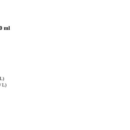
0 ml
 L)
/ L)