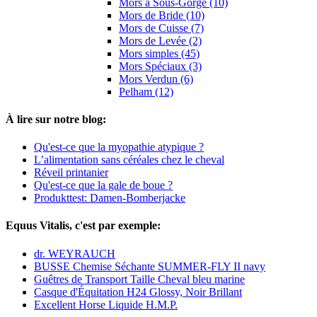
Mors à Sous-Gorge (10)
Mors de Bride (10)
Mors de Cuisse (7)
Mors de Levée (2)
Mors simples (45)
Mors Spéciaux (3)
Mors Verdun (6)
Pelham (12)
À lire sur notre blog:
Qu'est-ce que la myopathie atypique ?
L’alimentation sans céréales chez le cheval
Réveil printanier
Qu'est-ce que la gale de boue ?
Produkttest: Damen-Bomberjacke
Equus Vitalis, c'est par exemple:
dr. WEYRAUCH
BUSSE Chemise Séchante SUMMER-FLY II navy
Guêtres de Transport Taille Cheval bleu marine
Casque d'Équitation H24 Glossy, Noir Brillant
Excellent Horse Liquide H.M.P.