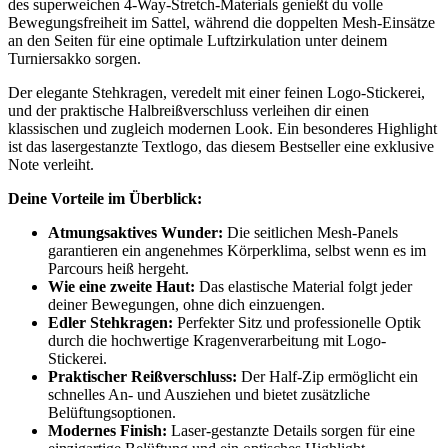
des superweichen 4-Way-Stretch-Materials genießt du volle
Bewegungsfreiheit im Sattel, während die doppelten Mesh-Einsätze
an den Seiten für eine optimale Luftzirkulation unter deinem
Turniersakko sorgen.
Der elegante Stehkragen, veredelt mit einer feinen Logo-Stickerei,
und der praktische Halbreißverschluss verleihen dir einen
klassischen und zugleich modernen Look. Ein besonderes Highlight
ist das lasergestanzte Textlogo, das diesem Bestseller eine exklusive
Note verleiht.
Deine Vorteile im Überblick:
Atmungsaktives Wunder:
Die seitlichen Mesh-Panels
garantieren ein angenehmes Körperklima, selbst wenn es im
Parcours heiß hergeht.
Wie eine zweite Haut:
Das elastische Material folgt jeder
deiner Bewegungen, ohne dich einzuengen.
Edler Stehkragen:
Perfekter Sitz und professionelle Optik
durch die hochwertige Kragenverarbeitung mit Logo-
Stickerei.
Praktischer Reißverschluss:
Der Half-Zip ermöglicht ein
schnelles An- und Ausziehen und bietet zusätzliche
Belüftungsoptionen.
Modernes Finish:
Laser-gestanzte Details sorgen für eine