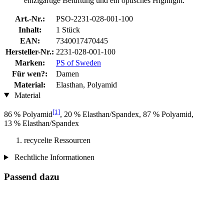
einzigartige Belüftung und ein optisches Highlight.
Art.-Nr.:
PSO-2231-028-001-100
Inhalt:
1 Stück
EAN:
7340017470445
Hersteller-Nr.:
2231-028-001-100
Marken:
PS of Sweden
Für wen?:
Damen
Material:
Elasthan, Polyamid
Material
[1]
86 % Polyamid
, 20 % Elasthan/Spandex, 87 % Polyamid,
13 % Elasthan/Spandex
recycelte Ressourcen
Rechtliche Informationen
Passend dazu