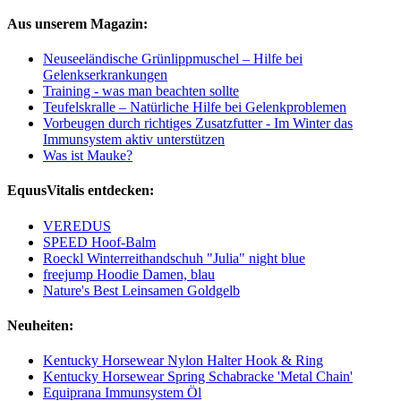
Aus unserem Magazin:
Neuseeländische Grünlippmuschel – Hilfe bei
Gelenkserkrankungen
Training - was man beachten sollte
Teufelskralle – Natürliche Hilfe bei Gelenkproblemen
Vorbeugen durch richtiges Zusatzfutter - Im Winter das
Immunsystem aktiv unterstützen
Was ist Mauke?
EquusVitalis entdecken:
VEREDUS
SPEED Hoof-Balm
Roeckl Winterreithandschuh "Julia" night blue
freejump Hoodie Damen, blau
Nature's Best Leinsamen Goldgelb
Neuheiten:
Kentucky Horsewear Nylon Halter Hook & Ring
Kentucky Horsewear Spring Schabracke 'Metal Chain'
Equiprana Immunsystem Öl