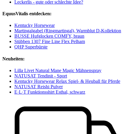
Leckerlis - gute oder schlechte Idee?
EquusVitalis entdecken:
Kentucky Horsewear
Martingalgabel (Ringmartingal), Warmblut D-Kollektion
BUSSE Hufglocken COMFY, braun
Stübben 1307 Fine Line Flex Pelham
QHP Superbürste
Neuheiten:
Lilla Livet Natural Mane Magic Mähnenspray
NATUSAT Tendinit - Sport
Kentucky Horsewear Relax Spiel- & Heuball für Pferde
NATUSAT Reishi Pulver
E·L·T Funktionsshirt Esthal, schwarz