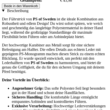
Gesamtpreis:
€ 43,98
Beide in den Warenkorb
Beschreibung
Der
Führstrick
von
PS of Sweden
ist die ideale Kombination aus
Robustheit und edlem Design! Du wirst sofort spüren, wie weich
und geschmeidig das langlebige Polyestermaterial in deiner Hand
liegt, während die großzügige Standardlänge dir maximale
Flexibilität beim Führen oder am Anbindeplatz bietet.
Der hochwertige Karabiner aus Metall sorgt für eine sichere
Befestigung am Halfter. Die edlen Details aus echtem Leder mit
geprägtem PS-Monogramm machen diesen Strick zu einem echten
Blickfang. Er wurde speziell entwickelt, um perfekt mit den
Lederhalftern von
PS of Sweden
zu harmonieren, und bietet dir
genau die Griffigkeit, die du für den sicheren Umgang mit deinem
Pferd benötigst.
Deine Vorteile im Überblick:
Angenehmer Grip:
Das softe Polyester-Seil liegt besonders
gut in der Hand und schont deine Handflächen.
Sicheres Handling:
Die komfortable Länge ermöglicht
entspanntes Anbinden und kontrolliertes Führen.
Exklusive Verarbeitung:
Hochwertige Lederverstärkungen