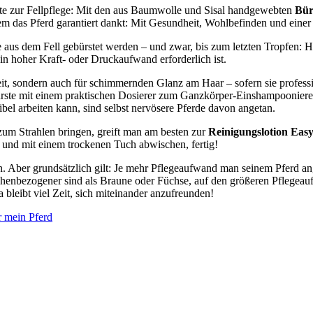
äte zur Fellpflege: Mit den aus Baumwolle und Sisal handgewebten
Bür
m das Pferd garantiert dankt: Mit Gesundheit, Wohlbefinden und einer
us dem Fell gebürstet werden – und zwar, bis zum letzten Tropfen: Hie
ein hoher Kraft- oder Druckaufwand erforderlich ist.
t, sondern auch für schimmernden Glanz am Haar – sofern sie professi
bürste mit einem praktischen Dosierer zum Ganzkörper-Einshampoonieren
el arbeiten kann, sind selbst nervösere Pferde davon angetan.
zum Strahlen bringen, greift man am besten zur
Reinigungslotion Eas
n und mit einem trockenen Tuch abwischen, fertig!
un. Aber grundsätzlich gilt: Je mehr Pflegeaufwand man seinem Pferd a
chenbezogener sind als Braune oder Füchse, auf den größeren Pflegeau
Da bleibt viel Zeit, sich miteinander anzufreunden!
r mein Pferd