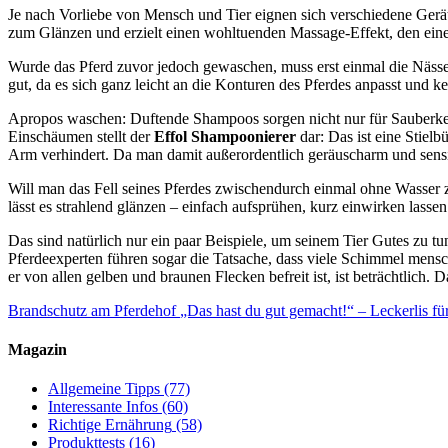
Je nach Vorliebe von Mensch und Tier eignen sich verschiedene Ger
zum Glänzen und erzielt einen wohltuenden Massage-Effekt, den eine
Wurde das Pferd zuvor jedoch gewaschen, muss erst einmal die Nässe a
gut, da es sich ganz leicht an die Konturen des Pferdes anpasst und k
Apropos waschen: Duftende Shampoos sorgen nicht nur für Sauberkei
Einschäumen stellt der
Effol Shampoonierer
dar: Das ist eine Stiel
Arm verhindert. Da man damit außerordentlich geräuscharm und sensib
Will man das Fell seines Pferdes zwischendurch einmal ohne Wasser 
lässt es strahlend glänzen – einfach aufsprühen, kurz einwirken lasse
Das sind natürlich nur ein paar Beispiele, um seinem Tier Gutes zu t
Pferdeexperten führen sogar die Tatsache, dass viele Schimmel mens
er von allen gelben und braunen Flecken befreit ist, ist beträchtlich. 
Brandschutz am Pferdehof
„Das hast du gut gemacht!“ – Leckerlis fü
Magazin
Allgemeine Tipps
(77)
Interessante Infos
(60)
Richtige Ernährung
(58)
Produkttests
(16)