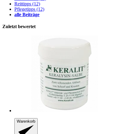
Reittipps
(12)
Pflegetipps
(12)
alle Beiträge
Zuletzt bewertet
Warenkorb