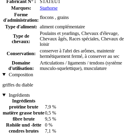
Fabricant N° :
STATEU1
Marques:
Starhorse
Forme
flocons , grains
d'administration:
Type d'aliment:
aliment complémentaire
Poulains et yearlings, Chevaux d'élevage,
Type de
Chevaux âgés, Races spéciales, Chevaux de
chevaux:
loisir
conserver à l'abri des arômes, maintenir
Conservation:
hermétiquement fermé, à conserver au sec
Domaine
Articulations / ligaments / tendons (système
d'utilisation:
musculo-squelettique), musculature
Composition
griffes du diable
Ingrédients
Ingrédients
protéine brute
7,9 %
matière grasse brute
0,5 %
fibre brute
9,5 %
Rohöle und -fette
0 %
cendres brutes
7,1 %