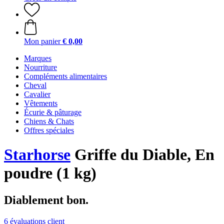
Mon panier
€ 0,00
Marques
Nourriture
Compléments alimentaires
Cheval
Cavalier
Vêtements
Écurie & pâturage
Chiens & Chats
Offres spéciales
Starhorse
Griffe du Diable, En
poudre (1 kg)
Diablement bon.
6 évaluations client