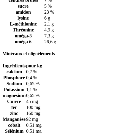
cendres brutes
7 %
sucre
5 %
amidon
23 %
lysine
6 g
L-méthionine
2,1 g
Thréonine
4,9 g
oméga-3
7,3 g
oméga 6
26,6 g
Minéraux et oligoéléments
Ingrédients
pour kg
calcium
0,7 %
Phosphore
0,4 %
Sodium
0,65 %
Potassium
1,1 %
magnésium
0,65 %
Cuivre
45 mg
fer
100 mg
zinc
160 mg
Manganèse
92 mg
cobalt
0,51 mg
Sélénium
0,51 mg