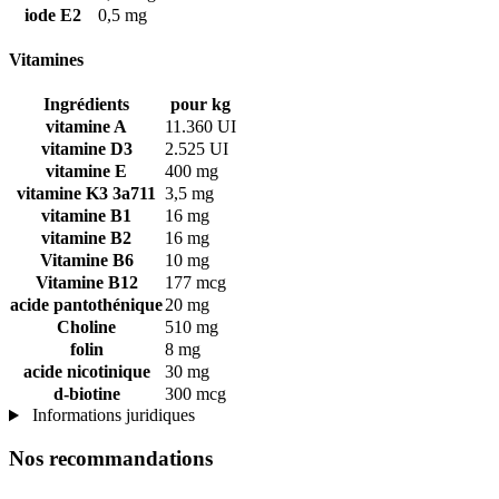
iode E2
0,5 mg
Vitamines
Ingrédients
pour kg
vitamine A
11.360 UI
vitamine D3
2.525 UI
vitamine E
400 mg
vitamine K3 3a711
3,5 mg
vitamine B1
16 mg
vitamine B2
16 mg
Vitamine B6
10 mg
Vitamine B12
177 mcg
acide pantothénique
20 mg
Choline
510 mg
folin
8 mg
acide nicotinique
30 mg
d-biotine
300 mcg
Informations juridiques
Nos recommandations