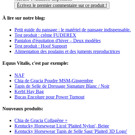
Écrivez le premier commentaire sur ce produit !
À lire sur notre blog:
Petit guide du pansage : le matériel de pansage indispensable.
Test produit : crème FUDEREX
Pantalon d'équitation d'hiver – Deux modèles
Test produit : Hoof Support
Alimentation des poulains et des juments reproductrices
Equus Vitalis, c'est par exemple:
NAF
Chia de Gracia Poudre MSM-Gingembre
Tapis de Selle de Dressage Signature Blanc / Noir
Kerbl Hay Bag
Bucas Encolure pour Power Turnout
Nouveaux produits:
Chia de Gracia Collagène +
Kentucky Horsewear Licol 'Plaited Nylon', Beige
Kentucky Horsewear Tapis de Selle Saut 'Plaited 3D Logo'