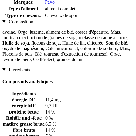
Marques:
Pavo
Type d'aliment:
aliment complet
Type de chevaux:
Chevaux de sport
Composition
avoine, Orge, luzerne, aliment de blé, cosses d'épeautre, Maïs,
tourteau d'extraction de graines de soja, mélasse de canne à sucre,
Huile de soja
, flocons de soja, Huile de lin, chicorée,
Son de blé
,
oxyde de magnésium, Calciumcarbonat, chlorure de sodium, Maïs,
Flocons de pois, Blé, tourteau d'extraction de tournesol, Orge,
levure de bière, CellProtect, graines de lin
Ingrédients
Composants analytiques
Ingrédients
énergie DE
11,4 mg
énergie ME
9,7 UI
protéine brute
14 %
Rohöle und -fette
0 %
matière grasse brute
6,5 %
fibre brute
14 %