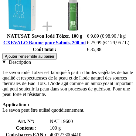
NATUSAT Savon Iodé Tölzer, 100 g
€ 9,89
(€ 98,90 / kg)
CXEVALO Baume pour Sabots, 200 ml
€ 25,99
(€ 129,95 / L)
Coût total :
€ 35,88
Ajouter l'ensemble au panier
Description
Le savon iodé Tölzer est fabriqué à partir d'huiles végétales de haute
qualité et respectueuses de la peau et de l'iode naturel des sources
thermales de Bad Tölz. L'iode agit comme un antioxydant important
qui peut soutenir la peau dans son processus de guérison. Pour une
peau forte et résistante.
Application :
Le savon peut être utilisé quotidiennement.
Art. N°:
NAT-19600
Contenu :
100 g
Code-barres EAN :
4007273004410