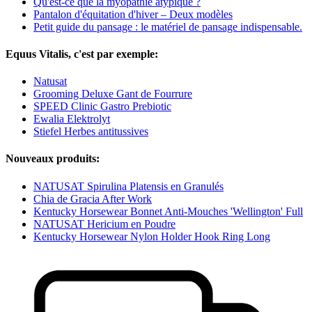
Qu'est-ce que la myopathie atypique ?
Pantalon d'équitation d'hiver – Deux modèles
Petit guide du pansage : le matériel de pansage indispensable.
Equus Vitalis, c'est par exemple:
Natusat
Grooming Deluxe Gant de Fourrure
SPEED Clinic Gastro Prebiotic
Ewalia Elektrolyt
Stiefel Herbes antitussives
Nouveaux produits:
NATUSAT Spirulina Platensis en Granulés
Chia de Gracia After Work
Kentucky Horsewear Bonnet Anti-Mouches 'Wellington' Full
NATUSAT Hericium en Poudre
Kentucky Horsewear Nylon Holder Hook Ring Long