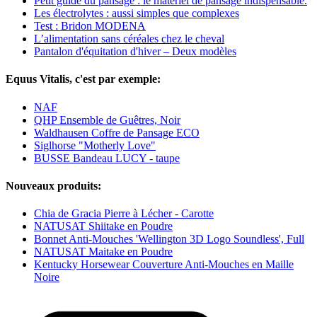
Petit guide du pansage : le matériel de pansage indispensable.
Les électrolytes : aussi simples que complexes
Test : Bridon MODENA
L’alimentation sans céréales chez le cheval
Pantalon d'équitation d'hiver – Deux modèles
Equus Vitalis, c'est par exemple:
NAF
QHP Ensemble de Guêtres, Noir
Waldhausen Coffre de Pansage ECO
Siglhorse "Motherly Love"
BUSSE Bandeau LUCY - taupe
Nouveaux produits:
Chia de Gracia Pierre à Lécher - Carotte
NATUSAT Shiitake en Poudre
Bonnet Anti-Mouches 'Wellington 3D Logo Soundless', Full
NATUSAT Maitake en Poudre
Kentucky Horsewear Couverture Anti-Mouches en Maille
Noire