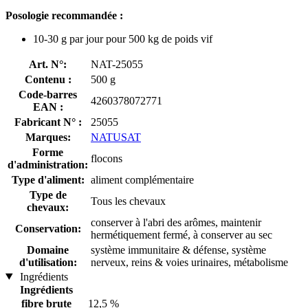
Posologie recommandée :
10-30 g par jour pour 500 kg de poids vif
Art. N°:
NAT-25055
Contenu :
500 g
Code-barres
4260378072771
EAN :
Fabricant N° :
25055
Marques:
NATUSAT
Forme
flocons
d'administration:
Type d'aliment:
aliment complémentaire
Type de
Tous les chevaux
chevaux:
conserver à l'abri des arômes, maintenir
Conservation:
hermétiquement fermé, à conserver au sec
Domaine
système immunitaire & défense, système
d'utilisation:
nerveux, reins & voies urinaires, métabolisme
Ingrédients
Ingrédients
fibre brute
12,5 %