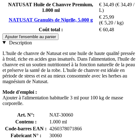
NATUSAT Huile de Chanvre Premium,
€ 34,49
(€ 34,49 /
1.000 ml
L)
€ 25,99
NATUSAT Granulés de Nigelle, 5.000 g
(€ 5,20 / kg)
Coût total :
€ 60,48
Ajouter l'ensemble au panier
Description
L'huile de chanvre de Natusat est une huile de haute qualité pressée
à froid, riche en acides gras insaturés. Dans l'alimentation, l'huile de
chanvre est un soutien nutritionnel à la fonction naturelle de la peau
et préserve la santé de la robe. L'huile de chanvre est idéale en
période de stress et est au mieux consommée avec les herbes au
magnésium de Natusat.
Mode d'emploi :
Ajouter à l'alimentation habituelle 3 ml pour 100 kg de masse
corporelle.
Art. N°:
NAT-30060
Contenu :
1.000 ml
Code-barres EAN :
4260378071866
Fabricant N° :
30060