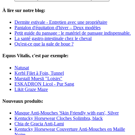
À lire sur notre blog:
Dermite estivale - Entretien avec une propriétaire
Pantalon d'équitation d'hiver – Deux modèles
Petit guide du pansage : le matériel de pansage indispensable.
La santé gastro-intestinale chez le cheval
Qu'est-ce que la gale de boue ?
Equus Vitalis, c'est par exemple:
Natusat
Kerbl Filet à Foin, Tunnel
Marstall Muesli "Loisirs"
ESKADRON Licol - Pur Sang
Likit Graze Maze
Nouveaux produits:
Masque Anti-Mouches 'Skin Friendly with ears', Silver
Kentucky Horsewear Cloches Solimbra, black
Chia de Gracia Anti-Lami
Kentucky Horsewear Couverture Anti-Mouches en Maille
Noire