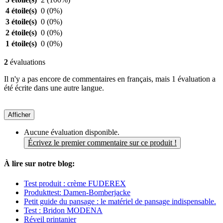
4 étoile(s)
0
(0%)
3 étoile(s)
0
(0%)
2 étoile(s)
0
(0%)
1 étoile(s)
0
(0%)
2
évaluations
Il n'y a pas encore de commentaires en français, mais 1 évaluation a
été écrite dans une autre langue.
Afficher
Aucune évaluation disponible.
Écrivez le premier commentaire sur ce produit !
À lire sur notre blog:
Test produit : crème FUDEREX
Produkttest: Damen-Bomberjacke
Petit guide du pansage : le matériel de pansage indispensable.
Test : Bridon MODENA
Réveil printanier