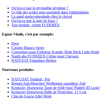
Qu'est-ce que la myopathie atypique ?
Le rôle des acides gras essentiels dans l'alimentation
La santé gastro-intestinale chez le cheval
Qu'est-ce que la gale de boue ?
Test produit : crème FUDEREX
Equus Vitalis, c'est par exemple:
Pavo
Cavalor Bianco Spray
Couverture pour Extérieur Scandic High Neck Light Noire
NutriLabs FUDEREX Crème pour Chevaux
NATUSAT Friandises Herbes
Nouveaux produits:
NATUSAT Tendinit - Pur
Bonnet Anti-Mouches 'Wellington soundless' Full
Kentucky Horsewear Tapis de Selle Saut 'Plaited 3D Logo'
Kentucky Horsewear Balle de Protection, 11,5 cm
Chia de Gracia After Work