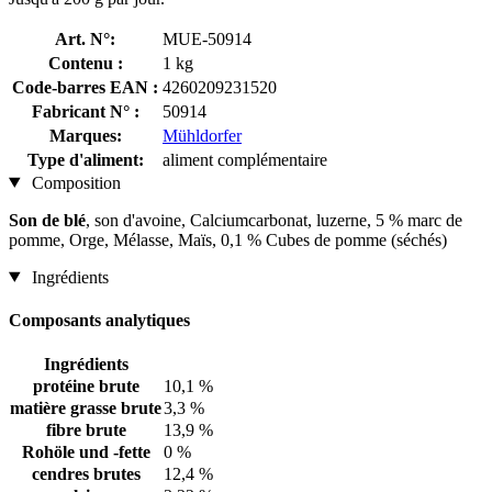
Art. N°:
MUE-50914
Contenu :
1 kg
Code-barres EAN :
4260209231520
Fabricant N° :
50914
Marques:
Mühldorfer
Type d'aliment:
aliment complémentaire
Composition
Son de blé
, son d'avoine, Calciumcarbonat, luzerne, 5 % marc de
pomme, Orge, Mélasse, Maïs, 0,1 % Cubes de pomme (séchés)
Ingrédients
Composants analytiques
Ingrédients
protéine brute
10,1 %
matière grasse brute
3,3 %
fibre brute
13,9 %
Rohöle und -fette
0 %
cendres brutes
12,4 %